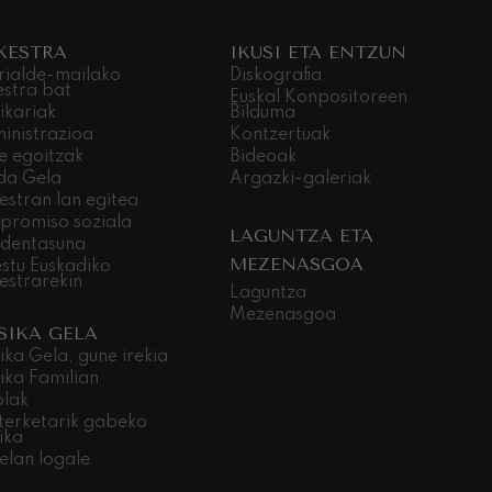
KESTRA
IKUSI ETA ENTZUN
rialde-mailako
Diskografia
estra bat
Euskal Konpositoreen
ikariak
Bilduma
inistrazioa
Kontzertuak
e egoitzak
Bideoak
da Gela
Argazki-galeriak
estran lan egitea
promiso soziala
LAGUNTZA ETA
dentasuna
MEZENASGOA
stu Euskadiko
estrarekin
Laguntza
Mezenasgoa
SIKA GELA
ika Gela, gune irekia
ika Familian
olak
terketarik gabeko
ika
elan logale