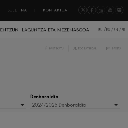
BULETINA
KONTAKTUA
A ENTZUN
LAGUNTZA ETA MEZENASGOA
EU
ES
EN
FR
PARTEKATU
TXIO BAT BIDALI
E-POSTA
Denboraldia
2024/2025 Denboraldia
- Edozein -
2015/2016 Denboraldia
2016/2017 Denboraldia