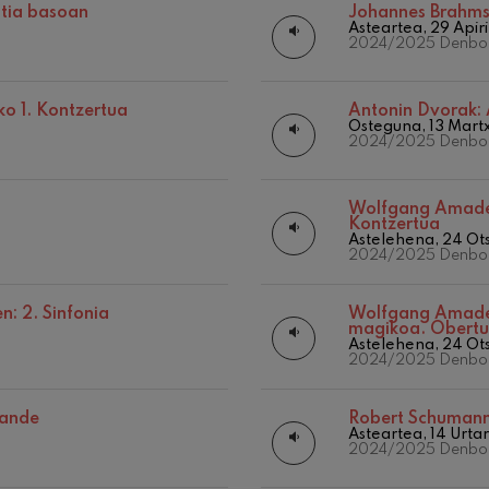
Beste jarduera batzuk
stia basoan
Johannes Brahm
Asteartea, 29 Apir
Abonu-denboraldia
iazio sinfonikoak
2024/2025 Denbor
Sinfonia
o 1. Kontzertua
Antonin Dvorak:
Osteguna, 13 Mart
2024/2025 Denbor
 Los esclavos felices. Obertura
Wolfgang Amade
Kontzertua
Astelehena, 24 Ots
 83. Sinfonia
2024/2025 Denbor
: 2. Sinfonia
Wolfgang Amade
ells
magikoa. Obertu
u Casals
Astelehena, 24 Ots
2024/2025 Denbor
 4. Sinfonia
sande
Robert Schuman
Asteartea, 14 Urtar
19
2026
ABUZTUA, 2026
2024/2025 Denbor
t: Gaueko abestia basoan
NA,
ASTEAZKENA,
20:00 H.