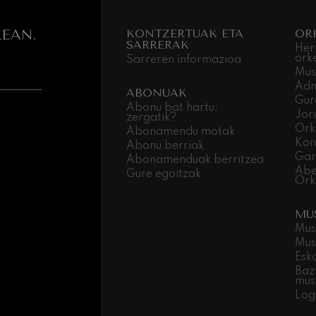
EAN.
KONTZERTUAK ETA
OR
SARRERAK
Her
ork
Sarreren informazioa
Mus
Adm
ABONUAK
Gur
Abonu bat hartu;
Jor
zergatik?
Ork
Abonamendu motak
Kon
Abonu berriak
Gar
Abonamenduak berritzea
Abe
Gure egoitzak
Ork
MU
Mus
Mus
Esk
Baz
mus
Log