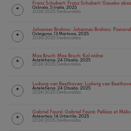
Franz Schubert:
Franz Schubert: Gaueko abe
Ostirala, 5 Iraila, 2025
C. Franck: Bar
2024/2025 Denboraldia
C. Franck
J. Brahms: 4. 
Johannes Brahms:
Johannes Brahms: Pianorak
J. Brahms
Osteguna, 13 Martxoa, 2025
2024/2025 Denboraldia
J. C. Arriaga:
J. C. Arriaga
Max Bruch:
Max Bruch: Kol nidrei
Astelehena, 24 Otsaila, 2025
2024/2025 Denboraldia
Joseph Haydn:
Joseph Haydn
Ludwig van Beethoven:
Ludwig van Beethoven
El cant dels oc
Astelehena, 24 Otsaila, 2025
Herrikoia / Pa
2024/2025 Denboraldia
Franz Schmidt:
Franz Schmidt
Gabriel Fauré:
Gabriel Fauré: Pelléas et Méli
Asteartea, 14 Urtarrila, 2025
12
ABUZTUA, 
2024/2025 Denboraldia
Franz Schuber
ASTEAZKE
Franz Schubert
20:00 H.