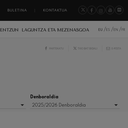
BULETINA
KONTAKTUA
A ENTZUN
LAGUNTZA ETA MEZENASGOA
EU
ES
EN
FR
PARTEKATU
TXIO BAT BIDALI
E-POSTA
Denboraldia
2025/2026 Denboraldia
- Edozein -
2015/2016 Denboraldia
2016/2017 Denboraldia