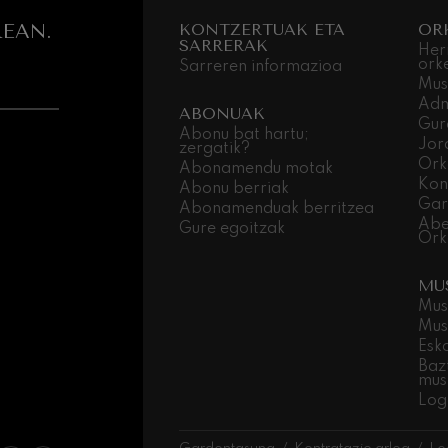
EAN.
KONTZERTUAK ETA
OR
SARRERAK
Her
ork
Sarreren informazioa
Mus
Adm
ABONUAK
Gur
Abonu bat hartu;
Jor
zergatik?
Ork
Abonamendu motak
Kon
Abonu berriak
Gar
Abonamenduak berritzea
Abe
Gure egoitzak
Ork
MU
Mus
Mus
Esk
Baz
mus
Log