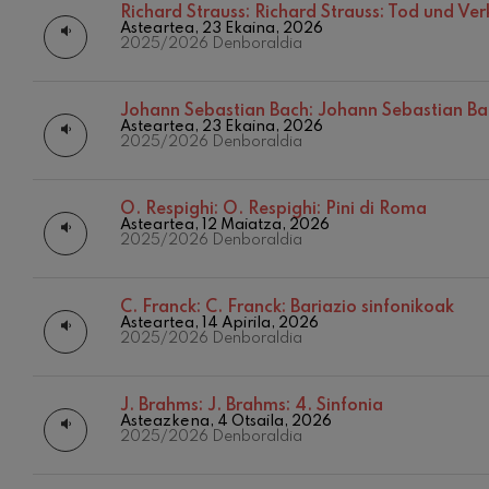
Richard Strauss:
Richard Strauss: Tod und Ver
Asteartea, 23 Ekaina, 2026
C. Franck: Bar
2025/2026 Denboraldia
C. Franck
J. Brahms: 4. 
Johann Sebastian Bach:
Johann Sebastian Ba
J. Brahms
Asteartea, 23 Ekaina, 2026
2025/2026 Denboraldia
J. C. Arriaga:
J. C. Arriaga
O. Respighi:
O. Respighi: Pini di Roma
Asteartea, 12 Maiatza, 2026
2025/2026 Denboraldia
Joseph Haydn:
Joseph Haydn
C. Franck:
C. Franck: Bariazio sinfonikoak
El cant dels oc
Asteartea, 14 Apirila, 2026
Herrikoia / Pa
2025/2026 Denboraldia
Franz Schmidt:
Franz Schmidt
J. Brahms:
J. Brahms: 4. Sinfonia
Asteazkena, 4 Otsaila, 2026
12
ABUZTUA, 
2025/2026 Denboraldia
ASTEAZKE
Franz Schuber
20:00 H.
Franz Schubert