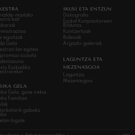
KESTRA
IKUSI ETA ENTZUN
rialde-mailako
Diskografia
estra bat
Euskal Konpositoreen
ikariak
Bilduma
inistrazioa
Kontzertuak
e egoitzak
Bideoak
da Gela
Argazki-galeriak
estran lan egitea
promiso soziala
LAGUNTZA ETA
dentasuna
MEZENASGOA
stu Euskadiko
estrarekin
Laguntza
Mezenasgoa
SIKA GELA
ika Gela, gune irekia
ika Familian
olak
terketarik gabeko
ika
elan logale