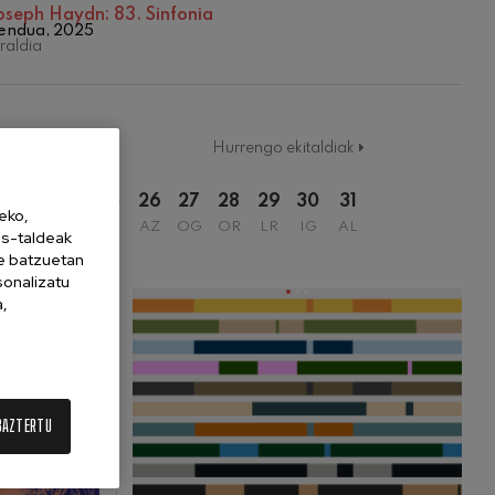
oseph Haydn: 83. Sinfonia
bendua, 2025
aldia
UA
Hurrengo ekitaldiak
2
23
24
25
26
27
28
29
30
31
eko,
IG
AL
AR
AZ
OG
OR
LR
IG
AL
es-taldeak
ne batzuetan
sonalizatu
a,
BAZTERTU