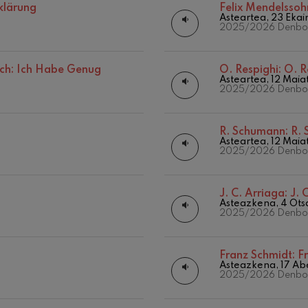
Beste jarduera batzuk
klärung
Felix Mendelssoh
Asteartea, 23 Ekai
Abonu-denboraldia
iazio sinfonikoak
2025/2026 Denbor
Sinfonia
ch: Ich Habe Genug
O. Respighi:
O. R
Asteartea, 12 Maia
2025/2026 Denbor
 Los esclavos felices. Obertura
R. Schumann:
R. 
Asteartea, 12 Maia
2025/2026 Denbor
 83. Sinfonia
J. C. Arriaga:
J. 
ells
Asteazkena, 4 Ots
u Casals
2025/2026 Denbor
 4. Sinfonia
Franz Schmidt:
Fr
Asteazkena, 17 A
19
2026
ABUZTUA, 2026
2025/2026 Denbor
NA,
ASTEAZKENA,
t: Gaueko abestia basoan
20:00 H.