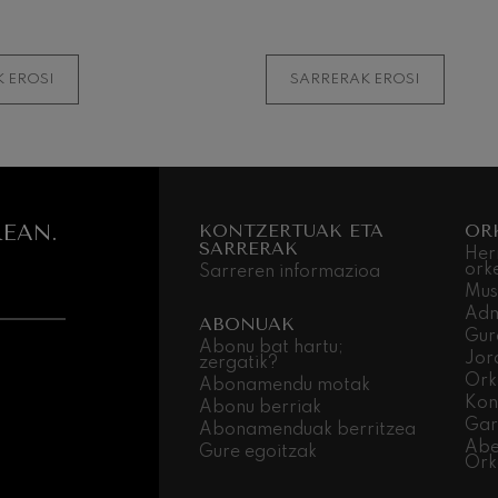
 Pelléas et Mélisande
 EROSI
SARRERAK EROSI
: 9. Sinfonia, 'Handia'
deus Mozart: Klarineterako
deus Mozart
EAN.
KONTZERTUAK ETA
OR
SARRERAK
Her
ork
Sarreren informazioa
Mus
Adm
ABONUAK
Gur
Abonu bat hartu;
Jor
zergatik?
Ork
Abonamendu motak
Kon
Abonu berriak
Gar
Abonamenduak berritzea
Abe
Gure egoitzak
Ork