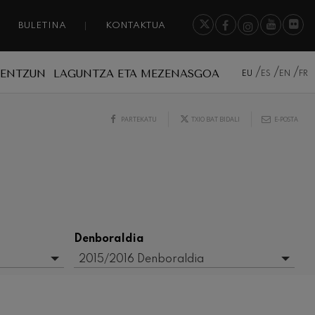
BULETINA
KONTAKTUA
A ENTZUN
LAGUNTZA ETA MEZENASGOA
EU
ES
EN
FR
PARTEKATU
TXIO BAT BIDALI
E-POSTA
Denboraldia
2015/2016 Denboraldia
- Edozein -
2016/2017 Denboraldia
2017-2018