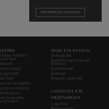
INFORMAZIO GEHIAGO
KESTRA
IKUSI ETA ENTZUN
rialde-mailako
Diskografia
estra bat
Euskal Konpositoreen
ikariak
Bilduma
inistrazioa
Kontzertuak
e egoitzak
Bideoak
da Gela
Argazki-galeriak
estran lan egitea
promiso soziala
LAGUNTZA ETA
dentasuna
MEZENASGOA
stu Euskadiko
estrarekin
Laguntza
Mezenasgoa