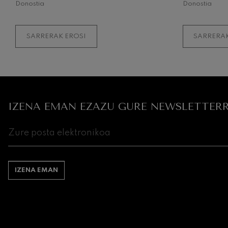
Donostia
Donostia
Gabriel Fauré:
Gabriel Fauré
SARRERAK EROSI
SARRERAK
Franz Schubert
Franz Schubert
Wolfgang Ama
kontzertua
Wolfgang Ama
IZENA EMAN EZAZU GURE NEWSLETTERR
IZENA EMAN