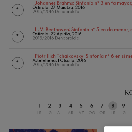
:
Johannes Brahms: Sinfonía nº 3 en fa mayor
Ostirala, 27 Maiatza, 2016
C. Franck: Bar
2015/2016 Denboraldia
C. Franck
J. Brahms: 4. 
:
L. V. Beethoven: Sinfonía nº 5 en do menor, 
J. Brahms
Ostirala, 22 Apirila, 2016
12
ABUZTUA, 
2015/2016 Denboraldia
ASTEAZKE
20:00 H.
J. C. Arriaga:
J. C. Arriaga
:
Piotr Ilich Tchaikovsky: Sinfonía nº 6 en si m
Astelehena, 1 Otsaila, 2016
2015/2016 Denboraldia
Joseph Haydn:
Joseph Haydn
El cant dels oc
Herrikoia / Pa
K
Franz Schmidt:
1
2
3
4
5
6
7
8
9
Franz Schmidt
LR
IG
AL
AR
AZ
OG
OR
LR
IG
Franz Schuber
Franz Schubert