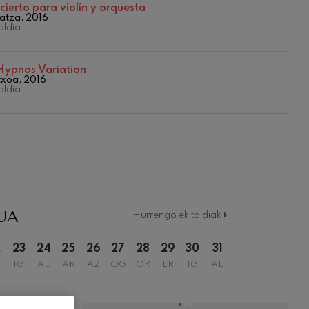
2017/2018 Denboraldia
ierto para violín y orquesta
atza, 2016
2018/2019 Denboraldia
ldia
2019/2020 Denboraldia
2020/2021 Denboraldia
2021/2022 Denboraldia
Hypnos Variation
2022/2023 Denboraldia
txoa, 2016
ldia
2023/2024 Denboraldia
2024/2025 Denboraldia
2025/2026 Denboraldia
Temporada 2019-2020
Temporada 2020-2021
Temporada 2020/2021
Temporada abono 2019-2020
Temporada de abono 2020/2021
UA
Hurrengo ekitaldiak
2
23
24
25
26
27
28
29
30
31
IG
AL
AR
AZ
OG
OR
LR
IG
AL