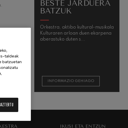
BESTE JARDUERA
.
BATZUK
Orkestra, aktibo kultural-musikala
Kulturaren arloan duen ekarpena
IA:
aberastuko duten s...
eko,
es-taldeak
ne batzuetan
sonalizatu
a,
INFORMAZIO GEHIAGO
BAZTERTU
KESTRA
IKUSI ETA ENTZUN