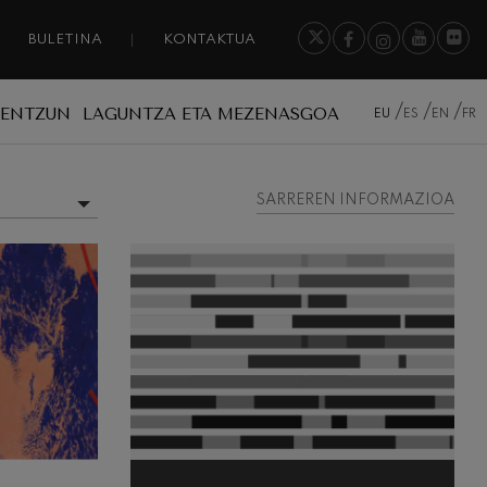
BULETINA
KONTAKTUA
A ENTZUN
LAGUNTZA ETA MEZENASGOA
EU
ES
EN
FR
SARREREN INFORMAZIOA