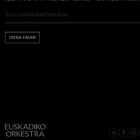
Johannes Brah
Johannes Brah
Antonin Dvora
Antonin Dvora
IZENA EMAN
Johannes Brah
Johannes Brah
Ludwig van Be
Ludwig van Be
Wolfgang Amad
Kontzertua
Wolfgang Ama
Max Bruch: Kol
Max Bruch
Robert Schuma
Robert Schuma