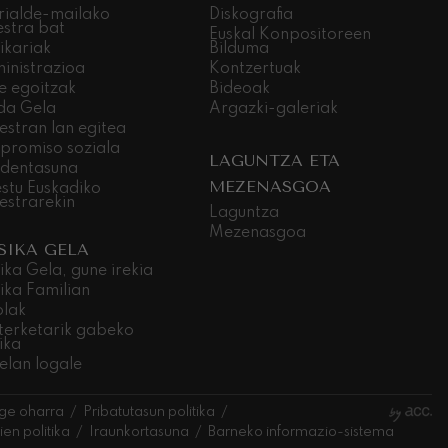
rialde-mailako
Diskografia
estra bat
Euskal Konpositoreen
ikariak
Bilduma
inistrazioa
Kontzertuak
e egoitzak
Bideoak
da Gela
Argazki-galeriak
estran lan egitea
promiso soziala
LAGUNTZA ETA
dentasuna
MEZENASGOA
stu Euskadiko
estrarekin
Laguntza
Mezenasgoa
SIKA GELA
ika Gela, gune irekia
ika Familian
olak
terketarik gabeko
ika
elan logale
ge oharra
Pribatutasun politika
en politika
Iraunkortasuna
Barneko informazio-sistema