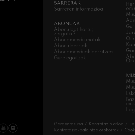
SARRERAK
Her
ork
Sarreren informazioa
ms: 2. Sinfonia
ms
Mus
Adm
ABONUAK
Gur
k: 6. Sinfonia
Abonu bat hartu;
Jor
k
zergatik?
Ork
Abonamendu motak
Kon
Abonu berriak
ms: Pianorako 1. Kontzertua
Gar
Abonamenduak berritzea
ms
Abe
Gure egoitzak
Ork
ethoven: 2. Sinfonia
ethoven
MU
Mus
eus Mozart: Biolinerako 5.
Mus
Esk
deus Mozart
Baz
mus
 nidrei
Log
Gardentasuna
Kontratazio arloa
Le
nn: Biolinerako Kontzertua
Kontratazio-baldintza orokorrak
Cooki
nn