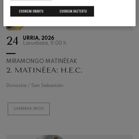
COOKIEAK ONARTU
COOKIEAK BAZTERTU
24
URRIA, 2026
Larunbata, 11:00
h.
MIRAMONGO MATINÉEAK
2. MATINÉEA: H.E.C.
Donostia / San Sebastián
SARRERAK EROSI