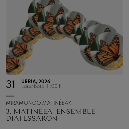
31
URRIA, 2026
Larunbata, 11:00
h.
MIRAMONGO MATINÉEAK
3. MATINÉEA: ENSEMBLE
DIATESSARON