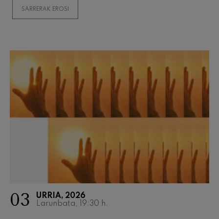
Wolfgang Amadeus Mozart
SARRERAK EROSI
Max Bruch: Kol nidrei
Max Bruch
Robert Schumann: Biolinerako
Kontzertua
Robert Schumann
Gabriel Fauré: Pelléas et
Mélisande
Gabriel Fauré
Franz Schubert: 9. Sinfonia,
'Handia'
Franz Schubert
Wolfgang Amadeus Mozart:
Klarineterako kontzertua
Wolfgang Amadeus Mozart
03
URRIA, 2026
Larunbata, 19:30
h.