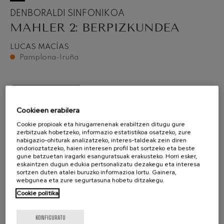
DENBORALDI SINFONIKOA
MAHLER 2: BERPIZKUNDEA
LUCAS MACÍAS
Pamplona-Iruña
SARRERAK EROSI
Cookieen erabilera
Cookie propioak eta hirugarrenenak erabiltzen ditugu gure
zerbitzuak hobetzeko, informazio estatistikoa osatzeko, zure
nabigazio-ohiturak analizatzeko, interes-taldeak zein diren
ondorioztatzeko, haien interesen profil bat sortzeko eta beste
gune batzuetan iragarki esanguratsuak erakusteko. Horri esker,
eskaintzen dugun edukia pertsonalizatu dezakegu eta interesa
sortzen duten atalei buruzko informazioa lortu. Gainera,
webgunea eta zure segurtasuna hobetu ditzakegu.
Cookie politika
KONFIGURATU