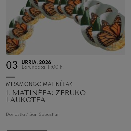
J. C. Arriaga: Los esclavos
felices. Obertura
2027-03
J. C. Arriaga
2027-04
Joseph Haydn: 83. Sinfonia
Joseph Haydn
2027-05
El cant dels ocells
Herrikoia / Pau Casals
2027-06
Franz Schmidt: 4. Sinfonia
Franz Schmidt
Franz Schubert: Gaueko
abestia basoan
03
Franz Schubert
URRIA, 2026
Larunbata, 11:00
h.
Johannes Brahms: 2. Sinfonia
Johannes Brahms
Antonin Dvorak: 6. Sinfonia
MIRAMONGO MATINÉEAK
Antonin Dvorak
1. MATINÉEA: ZERUKO
Johannes Brahms: Pianorako
LAUKOTEA
1. Kontzertua
Johannes Brahms
Ludwig van Beethoven: 2.
Sinfonia
Donostia / San Sebastián
Ludwig van Beethoven
Wolfgang Amadeus Mozart:
Biolinerako 5. Kontzertua