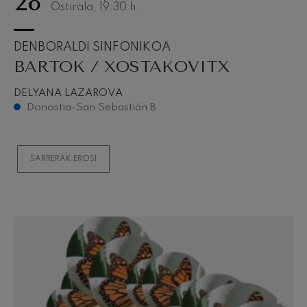
28
Ostirala, 19:30
h.
DENBORALDI SINFONIKOA
BARTOK / XOSTAKOVITX
DELYANA LAZAROVA
Donostia-San Sebastián B
SARRERAK EROSI