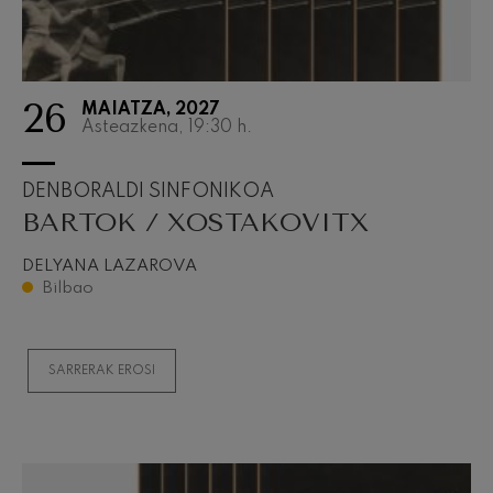
26
MAIATZA, 2027
Asteazkena, 19:30
h.
DENBORALDI SINFONIKOA
BARTOK / XOSTAKOVITX
DELYANA LAZAROVA
Bilbao
SARRERAK EROSI