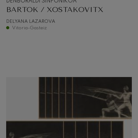
DENBORALDI SINFONIKOA
BARTOK / XOSTAKOVITX
DELYANA LAZAROVA
Vitoria-Gasteiz