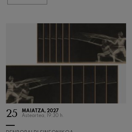
Wolfgang Amadeus Mozart
Max Bruch: Kol nidrei
Max Bruch
Robert Schumann: Biolinerako
Kontzertua
Robert Schumann
Gabriel Fauré: Pelléas et
Mélisande
Gabriel Fauré
Franz Schubert: 9. Sinfonia,
'Handia'
Franz Schubert
Wolfgang Amadeus Mozart:
Klarineterako kontzertua
Wolfgang Amadeus Mozart
25
MAIATZA, 2027
Asteartea, 19:30
h.