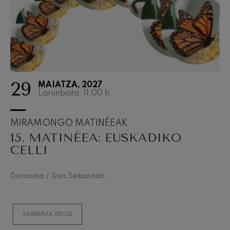
29
MAIATZA, 2027
Larunbata, 11:00
h.
MIRAMONGO MATINÉEAK
15. MATINÉEA: EUSKADIKO
CELLI
Donostia / San Sebastián
SARRERAK EROSI