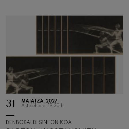
31
MAIATZA, 2027
Astelehena, 19:30
h.
DENBORALDI SINFONIKOA