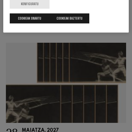
KONFIGURATU
COOKIEAK ONARTU
COOKIEAK BAZTERTU
SARRERAK EROSI
MAIATZA, 2027