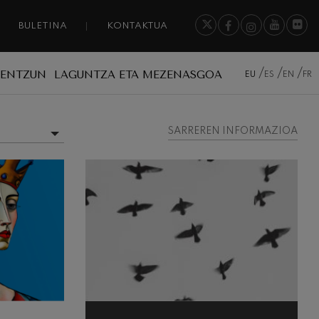
BULETINA
KONTAKTUA
A ENTZUN
LAGUNTZA ETA MEZENASGOA
EU
ES
EN
FR
SARREREN INFORMAZIOA