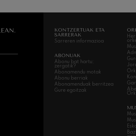
 Pelléas et Mélisande
EAN.
KONTZERTUAK ETA
OR
: 9. Sinfonia, 'Handia'
SARRERAK
Her
ork
Sarreren informazioa
Mus
deus Mozart: Klarineterako
Adm
ABONUAK
Gur
deus Mozart
Abonu bat hartu;
Jor
zergatik?
Ork
Abonamendu motak
Kon
Abonu berriak
Gar
Abonamenduak berritzea
Abe
Gure egoitzak
Ork
MU
Mus
Mus
Esk
Baz