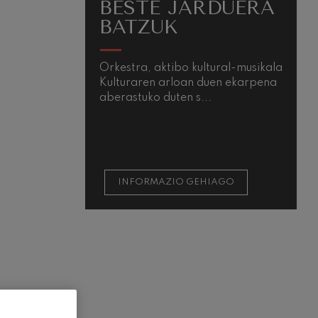
BESTE JARDUERA
BATZUK
Orkestra, aktibo kultural-musikala
Kulturaren arloan duen ekarpena
aberastuko duten s...
INFORMAZIO GEHIAGO