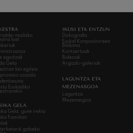
KESTRA
IKUSI ETA ENTZUN
rialde-mailako
Diskografia
estra bat
Euskal Konpositoreen
ikariak
Bilduma
inistrazioa
Kontzertuak
e egoitzak
Bideoak
da Gela
Argazki-galeriak
estran lan egitea
promiso soziala
LAGUNTZA ETA
dentasuna
MEZENASGOA
stu Euskadiko
estrarekin
Laguntza
Mezenasgoa
SIKA GELA
ika Gela, gune irekia
ika Familian
olak
terketarik gabeko