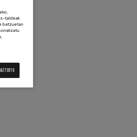
eko,
es-taldeak
ne batzuetan
sonalizatu
a,
BAZTERTU