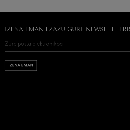
Gabriel Fauré:
Gabriel Fauré
IZENA EMAN EZAZU GURE NEWSLETTERR
Franz Schubert
Franz Schubert
Wolfgang Ama
kontzertua
Wolfgang Ama
IZENA EMAN