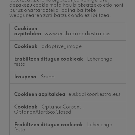
betetzea. Zure nabigatzailea konfiguratu
dezakezu cookie mota hau blokeatzeko edo honi
buruz ohartarazteko, baina baliteke
webgunearen zati batzuk ondo ez ibiltzea.
Ezinbesteko
cookieak
www.euskadikoorkestra.eus
adaptive_image
Lehenengo
festa
Saioa
euskadikoorkestra.eus
OptanonConsent
,
OptanonAlertBoxClosed
Lehenengo
festa