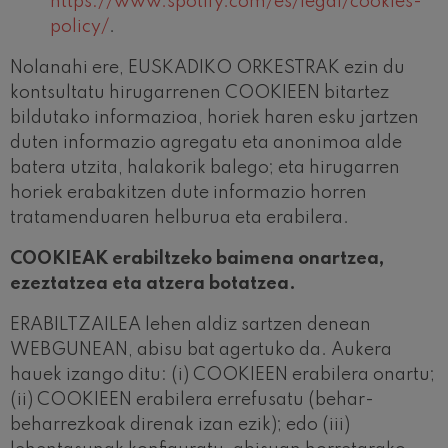
https://www.spotify.com/es/legal/cookies-
policy/
.
Nolanahi ere, EUSKADIKO ORKESTRAK ezin du
kontsultatu hirugarrenen COOKIEEN bitartez
bildutako informazioa, horiek haren esku jartzen
duten informazio agregatu eta anonimoa alde
batera utzita, halakorik balego; eta hirugarren
horiek erabakitzen dute informazio horren
tratamenduaren helburua eta erabilera.
COOKIEAK erabiltzeko baimena onartzea,
ezeztatzea eta atzera botatzea.
ERABILTZAILEA lehen aldiz sartzen denean
WEBGUNEAN, abisu bat agertuko da. Aukera
hauek izango ditu: (i) COOKIEEN erabilera onartu;
(ii) COOKIEEN erabilera errefusatu (behar-
beharrezkoak direnak izan ezik); edo (iii)