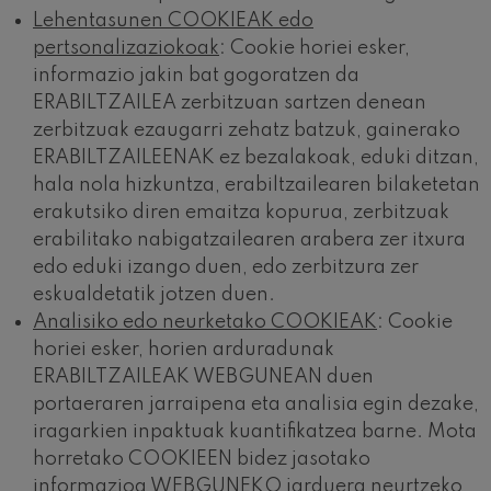
Lehentasunen COOKIEAK edo
pertsonalizaziokoak
: Cookie horiei esker,
informazio jakin bat gogoratzen da
ERABILTZAILEA zerbitzuan sartzen denean
zerbitzuak ezaugarri zehatz batzuk, gainerako
ERABILTZAILEENAK ez bezalakoak, eduki ditzan,
hala nola hizkuntza, erabiltzailearen bilaketetan
erakutsiko diren emaitza kopurua, zerbitzuak
erabilitako nabigatzailearen arabera zer itxura
edo eduki izango duen, edo zerbitzura zer
eskualdetatik jotzen duen.
Analisiko edo neurketako COOKIEAK
: Cookie
horiei esker, horien arduradunak
ERABILTZAILEAK WEBGUNEAN duen
portaeraren jarraipena eta analisia egin dezake,
iragarkien inpaktuak kuantifikatzea barne. Mota
horretako COOKIEEN bidez jasotako
informazioa WEBGUNEKO jarduera neurtzeko