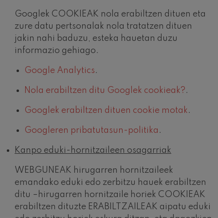
Googlek COOKIEAK nola erabiltzen dituen eta
zure datu pertsonalak nola tratatzen dituen
jakin nahi baduzu, esteka hauetan duzu
informazio gehiago.
Google Analytics
.
Nola erabiltzen ditu Googlek cookieak?
.
Googlek erabiltzen dituen cookie motak
.
Googleren pribatutasun-politika
.
Kanpo eduki-hornitzaileen osagarriak
WEBGUNEAK hirugarren hornitzaileek
emandako eduki edo zerbitzu hauek erabiltzen
ditu –hirugarren hornitzaile horiek COOKIEAK
erabiltzen dituzte ERABILTZAILEAK aipatu eduki