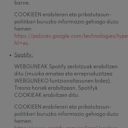
barne.
COOKIEEN erabilerari eta pribatutasun-
politikari buruzko informazio gehiago duzu
hemen:
https://policies.google.com/technologies/type
hl=es
.
Spotify:
WEBGUNEAK Spotify zerbitzuak erabiltzen
ditu (musika ematea eta erreproduzitzea
WEBGUNEKO funtzionaltasunen bidez).
Tresna horiek erabiltzean, Spotifyk
COOKIEAK erabiltzen ditu.
COOKIEEN erabilerari eta pribatutasun-
politikari buruzko informazio gehiago duzu
hemen: