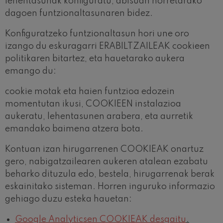
lehentasunak konfiguratu, abisuan horretarako
dagoen funtzionaltasunaren bidez.
Konfiguratzeko funtzionaltasun hori une oro
izango du eskuragarri ERABILTZAILEAK cookieen
politikaren bitartez, eta hauetarako aukera
emango du:
cookie motak eta haien funtzioa edozein
momentutan ikusi, COOKIEEN instalazioa
aukeratu, lehentasunen arabera, eta aurretik
emandako baimena atzera bota.
Kontuan izan hirugarrenen COOKIEAK onartuz
gero, nabigatzailearen aukeren atalean ezabatu
beharko dituzula edo, bestela, hirugarrenak berak
eskainitako sisteman. Horren inguruko informazio
gehiago duzu esteka hauetan:
Google Analyticsen COOKIEAK desgaitu
.