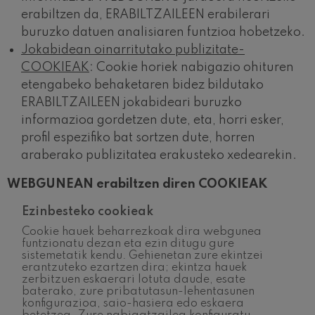
erabiltzen da, ERABILTZAILEEN erabilerari
buruzko datuen analisiaren funtzioa hobetzeko.
Jokabidean oinarritutako publizitate-
COOKIEAK
: Cookie horiek nabigazio ohituren
etengabeko behaketaren bidez bildutako
ERABILTZAILEEN jokabideari buruzko
informazioa gordetzen dute, eta, horri esker,
profil espezifiko bat sortzen dute, horren
araberako publizitatea erakusteko xedearekin.
WEBGUNEAN erabiltzen diren COOKIEAK
Ezinbesteko cookieak
Cookie hauek beharrezkoak dira webgunea
funtzionatu dezan eta ezin ditugu gure
sistemetatik kendu. Gehienetan zure ekintzei
erantzuteko ezartzen dira; ekintza hauek
zerbitzuen eskaerari lotuta daude, esate
baterako, zure pribatutasun-lehentasunen
konfigurazioa, saio-hasiera edo eskaera