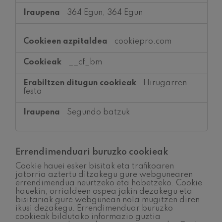
364 Egun, 364 Egun
cookiepro.com
__cf_bm
Hirugarren
festa
Segundo batzuk
Errendimenduari buruzko cookieak
Cookie hauei esker bisitak eta trafikoaren
jatorria aztertu ditzakegu gure webgunearen
errendimendua neurtzeko eta hobetzeko. Cookie
hauekin, orrialdeen ospea jakin dezakegu eta
bisitariak gure webgunean nola mugitzen diren
ikusi dezakegu. Errendimenduar buruzko
cookieak bildutako informazio guztia