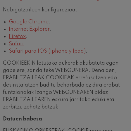
Nabigatzaileen konfigurazioa.
Google Chrome
.
Internet Explorer
.
Firefox
.
Safari
.
Safari para IOS (Iphone y Ipad)
.
COOKIEEKIN lotutako aukerak aktibatuta egon
gabe ere, sar daiteke WEBGUNERA. Dena den,
ERABILTZAILEAK COOKIEAK errefusatzen edo
desinstalatzen baditu beharbada ez dira erabat
funtzionalak izango WEBGUNEAREN bidez
ERABILTZAILEAREN eskura jarritako eduki eta
zerbitzu zehatz batzuk.
Datuen babesa