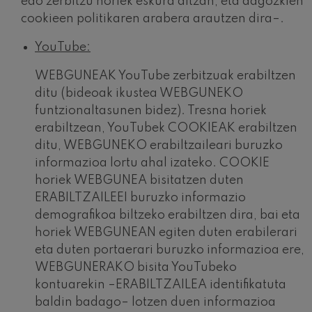
edo zerbitzu horiek eskura ditzan, eta dagozkien
cookieen politikaren arabera arautzen dira–.
YouTube:
WEBGUNEAK YouTube zerbitzuak erabiltzen
ditu (bideoak ikustea WEBGUNEKO
funtzionaltasunen bidez). Tresna horiek
erabiltzean, YouTubek COOKIEAK erabiltzen
ditu, WEBGUNEKO erabiltzaileari buruzko
informazioa lortu ahal izateko. COOKIE
horiek WEBGUNEA bisitatzen duten
ERABILTZAILEEI buruzko informazio
demografikoa biltzeko erabiltzen dira, bai eta
horiek WEBGUNEAN egiten duten erabilerari
eta duten portaerari buruzko informazioa ere,
WEBGUNERAKO bisita YouTubeko
kontuarekin –ERABILTZAILEA identifikatuta
baldin badago– lotzen duen informazioa