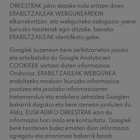
ORKESTRAK jakin dezake nola aritzen diren
ERABILTZAILEAK WEBGUNEAREKIN
elkarrekintzan, eta webguneko nabigazio-joerei
buruzko txostenak egin ditzake, banako
ERABILTZAILEAK identifikatu gabe.
Googlek zuzenean bere zerbitzarietan jasoko
eta artxibatuko du Google Analyticsen
COOKIEEK sortzen duten informazioa.
Ondorioz, ERABILTZAILEAK WEBGUNEA
erabiltzeko moduari buruzko informazioa
jasotzea eta jasotako informazioaren
tratamendua eta erabilera zehaztea Googleri
bakarrik dagokio eta bere izenean jarduten du.
Aldiz, EUSKADIKO ORKESTRAK ezin du
informazio hori inola ere kontsultatu, Googlek
bere txostenen bidez ematen dion informazio
agregatu eta anonimoa bakarrik baizik.