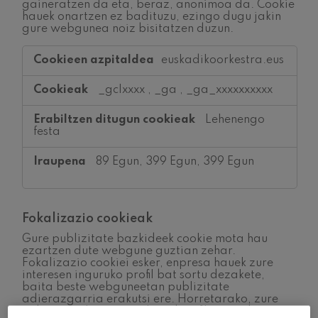
gaineratzen da eta, beraz, anonimoa da. Cookie
hauek onartzen ez badituzu, ezingo dugu jakin
gure webgunea noiz bisitatzen duzun.
Errendimenduari
euskadikoorkestra.eus
buruzko
cookieak
_gclxxxx
,
_ga
,
_ga_xxxxxxxxxx
Lehenengo
festa
89 Egun, 399 Egun, 399 Egun
Fokalizazio cookieak
Gure publizitate bazkideek cookie mota hau
ezartzen dute webgune guztian zehar.
Fokalizazio cookiei esker, enpresa hauek zure
interesen inguruko profil bat sortu dezakete,
baita beste webguneetan publizitate
adierazgarria erakutsi ere. Horretarako, zure
nabigatzailea eta gailua identifikatzen dituzte.