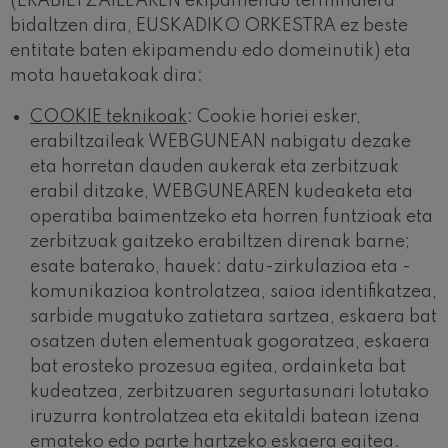
(ERABILTZAILEAREN ekipamendu terminalera
bidaltzen dira, EUSKADIKO ORKESTRA ez beste
entitate baten ekipamendu edo domeinutik) eta
mota hauetakoak dira:
COOKIE teknikoak
: Cookie horiei esker,
erabiltzaileak WEBGUNEAN nabigatu dezake
eta horretan dauden aukerak eta zerbitzuak
erabil ditzake, WEBGUNEAREN kudeaketa eta
operatiba baimentzeko eta horren funtzioak eta
zerbitzuak gaitzeko erabiltzen direnak barne;
esate baterako, hauek: datu-zirkulazioa eta -
komunikazioa kontrolatzea, saioa identifikatzea,
sarbide mugatuko zatietara sartzea, eskaera bat
osatzen duten elementuak gogoratzea, eskaera
bat erosteko prozesua egitea, ordainketa bat
kudeatzea, zerbitzuaren segurtasunari lotutako
iruzurra kontrolatzea eta ekitaldi batean izena
emateko edo parte hartzeko eskaera egitea.