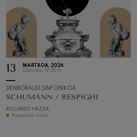
J. C. Arriaga: Los esclavos
felices. Obertura
2026-06
J. C. Arriaga
Joseph Haydn: 83. Sinfonia
Joseph Haydn
El cant dels ocells
Herrikoia / Pau Casals
Franz Schmidt: 4. Sinfonia
Franz Schmidt
Franz Schubert: Gaueko
abestia basoan
13
Franz Schubert
MARTXOA, 2026
Ostirala, 19:30
h.
Johannes Brahms: 2. Sinfonia
Johannes Brahms
Antonin Dvorak: 6. Sinfonia
DENBORALDI SINFONIKOA
Antonin Dvorak
SCHUMANN / RESPIGHI
Johannes Brahms: Pianorako
1. Kontzertua
Johannes Brahms
RICCARDO FRIZZA
Pamplona-Iruña
Ludwig van Beethoven: 2.
Sinfonia
Ludwig van Beethoven
Wolfgang Amadeus Mozart:
Biolinerako 5. Kontzertua