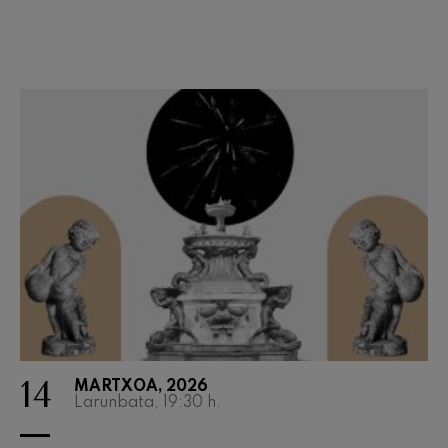
Wolfgang Amadeus Mozart
Max Bruch: Kol nidrei
Max Bruch
Robert Schumann: Biolinerako
Kontzertua
Robert Schumann
Gabriel Fauré: Pelléas et
Mélisande
Gabriel Fauré
Franz Schubert: 9. Sinfonia,
'Handia'
Franz Schubert
Wolfgang Amadeus Mozart:
Klarineterako kontzertua
Wolfgang Amadeus Mozart
14
MARTXOA, 2026
Larunbata, 19:30
h.