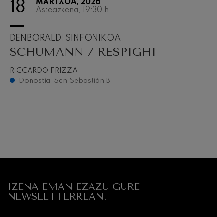
18
MARTXOA, 2026
Asteazkena, 19:30
h.
DENBORALDI SINFONIKOA
SCHUMANN / RESPIGHI
RICCARDO FRIZZA
Donostia-San Sebastián B
IZENA EMAN EZAZU GURE
NEWSLETTERREAN.