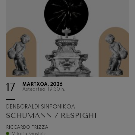
17
MARTXOA, 2026
Asteartea, 19:30
h.
DENBORALDI SINFONIKOA
SCHUMANN / RESPIGHI
RICCARDO FRIZZA
Vitoria-Gasteiz