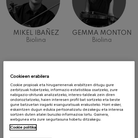
MIKEL IBAÑEZ
GEMMA MONTON
Biolina
Biolina
Cookieen erabilera
Cookie propioak eta hirugarrenenak erabiltzen ditugu gure
zerbitzuak hobetzeko, informazio estatistikoa osatzeko, zure
nabigazio-ohiturak analizatzeko, interes-taldeak zein diren
ondorioztatzeko, haien interesen profil bat sortzeko eta beste
gune batzuetan iragarki esanguratsuak erakusteko. Horri esker,
eskaintzen dugun edukia pertsonalizatu dezakegu eta interesa
sortzen duten atalei buruzko informazioa lortu. Gainera,
webgunea eta zure segurtasuna hobetu ditzakegu.
Cookie politika
LARRAITZ
MARTA PEÑO