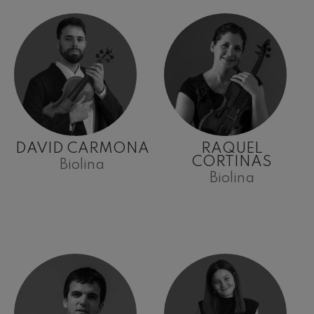
DAVID CARMONA
RAQUEL
CORTINAS
Biolina
Biolina