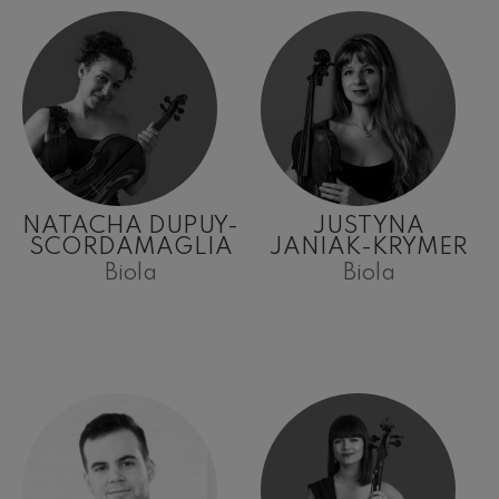
NATACHA DUPUY-
JUSTYNA
SCORDAMAGLIA
JANIAK-KRYMER
Biola
Biola