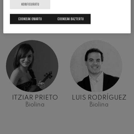
OIARTZABAL
Biolina
KONFIGURATU
Biolina
COOKIEAK ONARTU
COOKIEAK BAZTERTU
ITZIAR PRIETO
LUIS RODRÍGUEZ
Biolina
Biolina