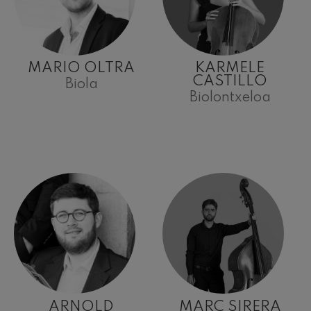
MARIO OLTRA
KARMELE
CASTILLO
Biola
Biolontxeloa
ARNOLD
MARC SIRERA