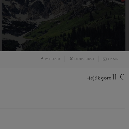
PARTEKATU
TXIO BAT BIDALI
E-POSTA
11 €
-(e)tik gora