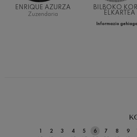
ENRIQUE AZURZA
BILBOKO KO
ELKARTEA
Zuzendaria
Informazio gehiag
12
ABUZTUA, 
ASTEAZKE
20:00 H.
K
1
2
3
4
5
6
7
8
9