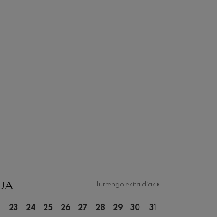
UA
Hurrengo ekitaldiak
2
23
24
25
26
27
28
29
30
31