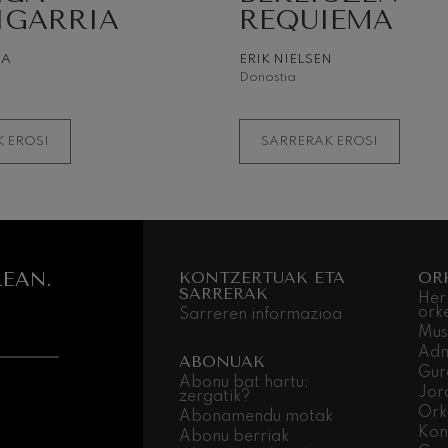
IGARRIA
REQUIEMA
NA
ERIK NIELSEN
Donostia
INFORMAZIO GEH
 EROSI
SARRERAK EROSI
EAN.
KONTZERTUAK ETA
OR
SARRERAK
Her
ork
Sarreren informazioa
Mus
Adm
ABONUAK
Gur
Abonu bat hartu;
Jor
zergatik?
Ork
Abonamendu motak
Kon
Abonu berriak