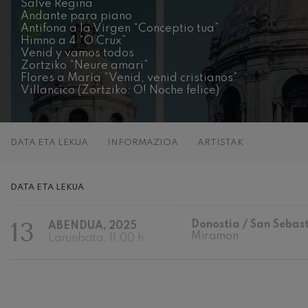
Salve Regina
Andante para piano
C. Franck: Bar
Antifona a la Virgen “Conceptio tua”
C. Franck
Himno a 4 “O Crux”
Venid y vamos todos
Zortziko “Neure amari”
J. Brahms: 4. 
J. Brahms
Flores a María “Venid, venid cristianos”
Villancico (Zortziko: O! Noche felice)
J. C. Arriaga:
J. C. Arriaga
DATA ETA LEKUA
INFORMAZIOA
ARTISTAK
Joseph Haydn:
Joseph Haydn
DATA ETA LEKUA
El cant dels oc
Herrikoia / Pa
13
Donostia / San Sebas
ABENDUA, 2025
Miramon
Larunbata, 11:00 h.
Franz Schmidt:
Franz Schmidt
Franz Schuber
Franz Schubert