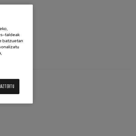
eko,
es-taldeak
ne batzuetan
sonalizatu
a,
BAZTERTU