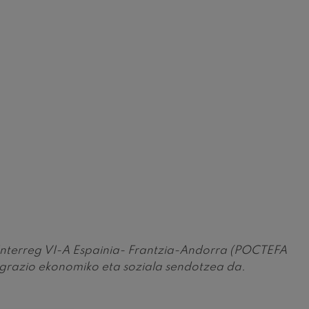
 Interreg VI-A Espainia- Frantzia-Andorra (POCTEFA
razio ekonomiko eta soziala sendotzea da.