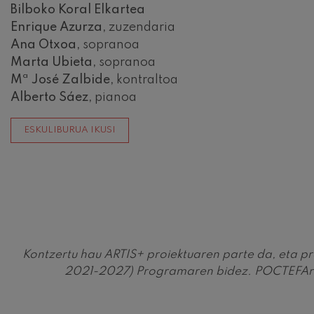
Bilboko Koral Elkartea
Enrique Azurza,
zuzendaria
Gabriel Fauré:
Gabriel Fauré
Ana Otxoa,
sopranoa
Marta Ubieta,
sopranoa
Franz Schubert
Mª José Zalbide,
kontraltoa
Franz Schubert
Alberto Sáez,
pianoa
Wolfgang Ama
kontzertua
ESKULIBURUA IKUSI
Wolfgang Ama
Kontzertu hau ARTIS+ proiektuaren parte da, eta p
2021-2027) Programaren bidez. POCTEFAren