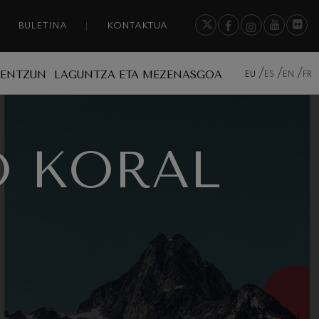
BULETINA
KONTAKTUA
A ENTZUN
LAGUNTZA ETA MEZENASGOA
EU
ES
EN
FR
O KORAL