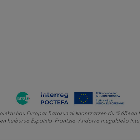
 Pelléas et Mélisande
: 9. Sinfonia, 'Handia'
deus Mozart: Klarineterako
deus Mozart
roiektu hau Europar Batasunak finantzatzen du %65ean
 helburua Espainia-Frantzia-Andorra mugaldeko integ