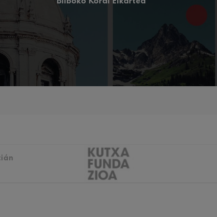
Bilboko Koral Elkartea
iazio sinfonikoak
Sinfonia
 Los esclavos felices. Obertura
 83. Sinfonia
ells
u Casals
tián
 4. Sinfonia
t: Gaueko abestia basoan