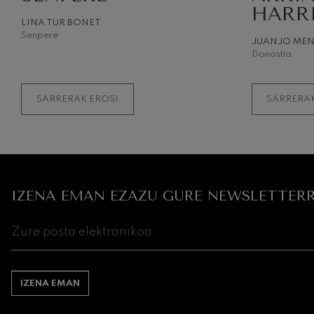
HARR
LINA TUR BONET
Senpere
JUANJO ME
Donostia
SARRERAK EROSI
SARRERAK
IZENA EMAN EZAZU GURE NEWSLETTERR
IZENA EMAN