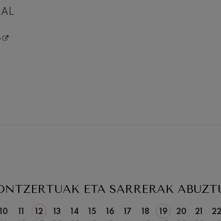
RAL
o
19
2026
ABUZTUA, 2026
NA,
ASTEAZKENA,
20:00 H.
ONTZERTUAK ETA SARRERAK
ABUZT
10
11
12
13
14
15
16
17
18
19
20
21
2