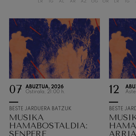
LR
IG
AL
AR
AZ
OG
OR
LR
IG
07
12
ABUZTUA, 2026
ABU
Ostirala, 21:00
h.
Aste
BESTE JARDUERA BATZUK
BESTE JAR
MUSIKA
MUSI
HAMABOSTALDIA:
HAMA
SENPERE
ARRI