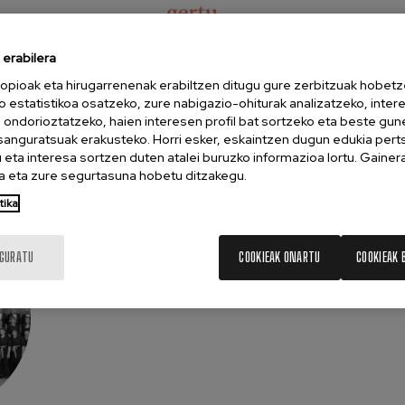
erabilera
opioak eta hirugarrenenak erabiltzen ditugu gure zerbitzuak hobetz
o estatistikoa osatzeko, zure nabigazio-ohiturak analizatzeko, inter
Jarduera inklusiboa - Gertu Kultura
n ondorioztatzeko, haien interesen profil bat sortzeko eta beste gu
esanguratsuak erakusteko. Horri esker, eskaintzen dugun edukia pert
eta interesa sortzen duten atalei buruzko informazioa lortu. Gainer
 eta zure segurtasuna hobetu ditzakegu.
tika
IGURATU
COOKIEAK ONARTU
COOKIEAK 