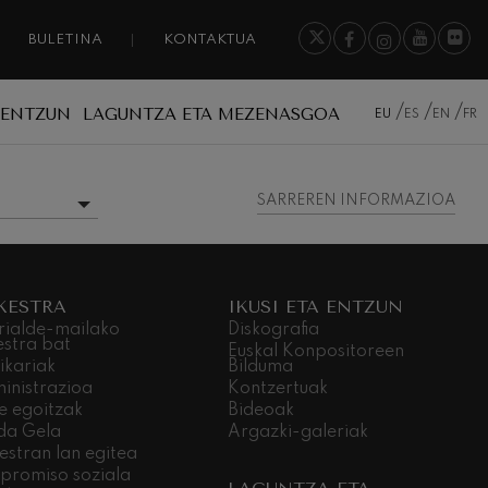
BULETINA
KONTAKTUA
A ENTZUN
LAGUNTZA ETA MEZENASGOA
EU
ES
EN
FR
SARREREN INFORMAZIOA
INFORMAZIO GEHIAGO
KESTRA
IKUSI ETA ENTZUN
rialde-mailako
Diskografia
estra bat
Euskal Konpositoreen
ikariak
Bilduma
inistrazioa
Kontzertuak
e egoitzak
Bideoak
da Gela
Argazki-galeriak
estran lan egitea
promiso soziala