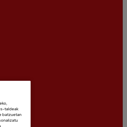
eko,
es-taldeak
ne batzuetan
sonalizatu
a,