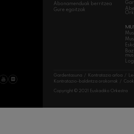
Gar
Abonamenduak berritzea
Abe
iazio sinfonikoak
Gure egoitzak
Ork
MU
Sinfonia
Mus
Mus
Esk
 Los esclavos felices. Obertura
Baz
mus
Log
 83. Sinfonia
Gardentasuna
Kontratazio arloa
Le
Kontratazio-baldintza orokorrak
Cooki
ells
u Casals
Copyright © 2021 Euskadiko Orkestra
 4. Sinfonia
t: Gaueko abestia basoan