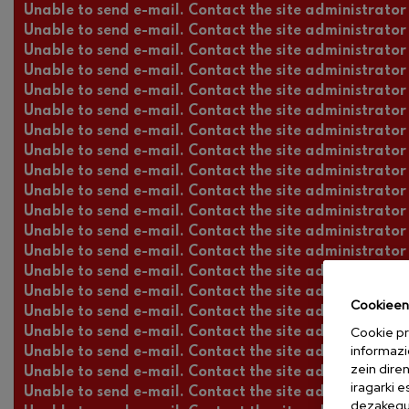
Unable to send e-mail. Contact the site administrator 
Unable to send e-mail. Contact the site administrator 
Unable to send e-mail. Contact the site administrator 
Unable to send e-mail. Contact the site administrator 
Unable to send e-mail. Contact the site administrator 
Unable to send e-mail. Contact the site administrator 
Unable to send e-mail. Contact the site administrator 
Unable to send e-mail. Contact the site administrator 
Unable to send e-mail. Contact the site administrator 
Unable to send e-mail. Contact the site administrator 
Unable to send e-mail. Contact the site administrator 
Unable to send e-mail. Contact the site administrator 
Unable to send e-mail. Contact the site administrator 
Unable to send e-mail. Contact the site administrator 
Unable to send e-mail. Contact the site administrator 
Cookieen 
Unable to send e-mail. Contact the site administrator 
Cookie pr
Unable to send e-mail. Contact the site administrator 
informazi
Unable to send e-mail. Contact the site administrator 
zein dire
Unable to send e-mail. Contact the site administrator 
iragarki 
Unable to send e-mail. Contact the site administrator 
dezakegu 