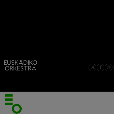
2027-02
C. Franck: Bar
C. Franck
2027-03
2027-04
J. Brahms: 4. 
J. Brahms
2027-05
2027-06
J. C. Arriaga:
J. C. Arriaga
Joseph Haydn:
Joseph Haydn
El cant dels oc
Herrikoia / Pa
Franz Schmidt:
Franz Schmidt
Franz Schuber
Franz Schubert