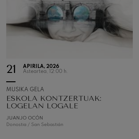
J. C. Arriaga: Los esclavos
felices. Obertura
J. C. Arriaga
Joseph Haydn: 83. Sinfonia
Joseph Haydn
El cant dels ocells
Herrikoia / Pau Casals
Franz Schmidt: 4. Sinfonia
Franz Schmidt
Franz Schubert: Gaueko
abestia basoan
21
Franz Schubert
APIRILA, 2026
Asteartea, 12:00
h.
Johannes Brahms: 2. Sinfonia
Johannes Brahms
Antonin Dvorak: 6. Sinfonia
MUSIKA GELA
Antonin Dvorak
ESKOLA KONTZERTUAK:
Johannes Brahms: Pianorako
LOGELAN LOGALE
1. Kontzertua
Johannes Brahms
Ludwig van Beethoven: 2.
JUANJO OCÓN
Sinfonia
Donostia / San Sebastián
Ludwig van Beethoven
Wolfgang Amadeus Mozart:
Biolinerako 5. Kontzertua