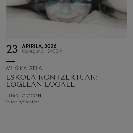
23
APIRILA, 2026
Osteguna, 12:00
h.
MUSIKA GELA
ESKOLA KONTZERTUAK:
LOGELAN LOGALE
JUANJO OCÓN
Vitoria/Gasteiz