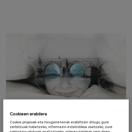
Wolfgang Amadeus Mozart
Max Bruch: Kol nidrei
Max Bruch
Robert Schumann: Biolinerako
Kontzertua
Robert Schumann
Gabriel Fauré: Pelléas et
Mélisande
Gabriel Fauré
Franz Schubert: 9. Sinfonia,
'Handia'
Franz Schubert
Wolfgang Amadeus Mozart:
Klarineterako kontzertua
Wolfgang Amadeus Mozart
Cookieen erabilera
22
APIRILA, 2026
Cookie propioak eta hirugarrenenak erabiltzen ditugu gure
Asteazkena, 12:00
h.
zerbitzuak hobetzeko, informazio estatistikoa osatzeko, zure
nabigazio-ohiturak analizatzeko, interes-taldeak zein diren