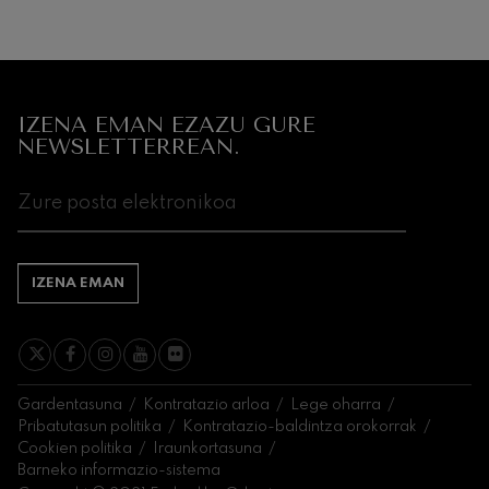
IZENA EMAN EZAZU GURE
NEWSLETTERREAN.
IZENA EMAN
Gardentasuna
Kontratazio arloa
Lege oharra
Pribatutasun politika
Kontratazio-baldintza orokorrak
Cookien politika
Iraunkortasuna
Barneko informazio-sistema