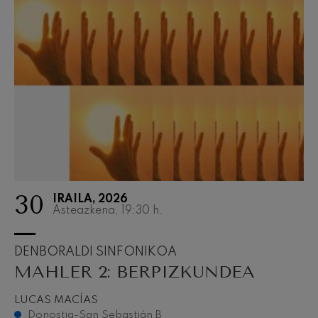
30
IRAILA, 2026
Asteazkena, 19:30
h.
DENBORALDI SINFONIKOA
MAHLER 2: BERPIZKUNDEA
LUCAS MACÍAS
Donostia-San Sebastián B