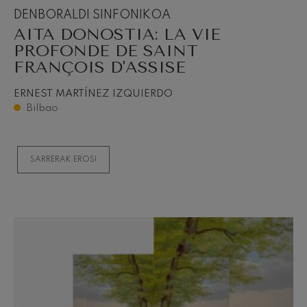
DENBORALDI SINFONIKOA
AITA DONOSTIA: LA VIE
PROFONDE DE SAINT
FRANÇOIS D'ASSISE
ERNEST MARTÍNEZ IZQUIERDO
Bilbao
SARRERAK EROSI