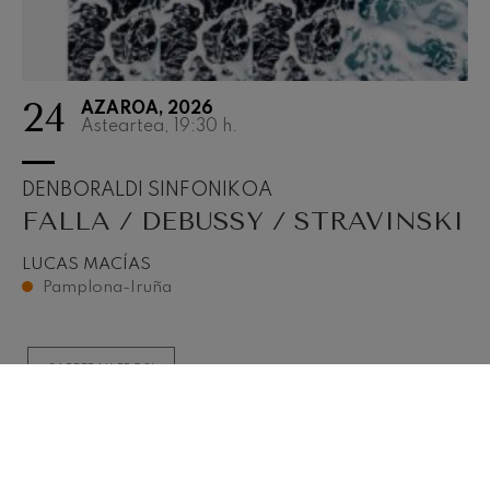
24
AZAROA, 2026
Asteartea, 19:30
h.
DENBORALDI SINFONIKOA
FALLA / DEBUSSY / STRAVINSKI
LUCAS MACÍAS
Pamplona-Iruña
SARRERAK EROSI