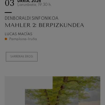
03
URRIA, 2026
Larunbata, 19:30
h.
DENBORALDI SINFONIKOA
MAHLER 2: BERPIZKUNDEA
LUCAS MACÍAS
Pamplona-Iruña
SARRERAK EROSI