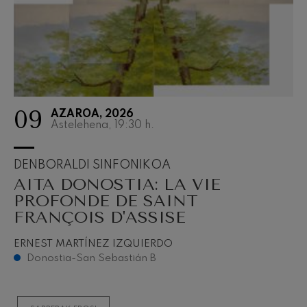
09
AZAROA, 2026
Astelehena, 19:30
h.
DENBORALDI SINFONIKOA
AITA DONOSTIA: LA VIE
PROFONDE DE SAINT
FRANÇOIS D'ASSISE
ERNEST MARTÍNEZ IZQUIERDO
Donostia-San Sebastián B