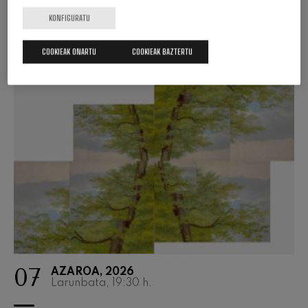
SARRERAK EROSI
KONFIGURATU
COOKIEAK ONARTU
COOKIEAK BAZTERTU
07
AZAROA, 2026
Larunbata, 19:30
h.