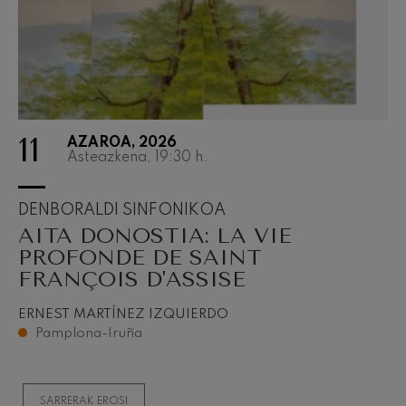
11
AZAROA, 2026
Asteazkena, 19:30
h.
DENBORALDI SINFONIKOA
AITA DONOSTIA: LA VIE
PROFONDE DE SAINT
FRANÇOIS D'ASSISE
ERNEST MARTÍNEZ IZQUIERDO
Pamplona-Iruña
SARRERAK EROSI