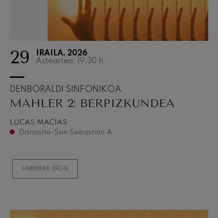
29
IRAILA, 2026
Asteartea, 19:30
h.
DENBORALDI SINFONIKOA
MAHLER 2: BERPIZKUNDEA
LUCAS MACÍAS
Donostia-San Sebastián A
SARRERAK EROSI