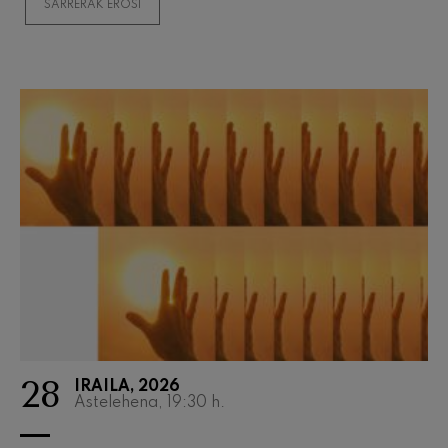
SARRERAK EROSI
Wolfgang Amadeus Mozart
Max Bruch: Kol nidrei
Max Bruch
Robert Schumann: Biolinerako
Kontzertua
Robert Schumann
Gabriel Fauré: Pelléas et
Mélisande
Gabriel Fauré
Franz Schubert: 9. Sinfonia,
'Handia'
Franz Schubert
Wolfgang Amadeus Mozart:
Klarineterako kontzertua
Wolfgang Amadeus Mozart
28
IRAILA, 2026
Astelehena, 19:30
h.