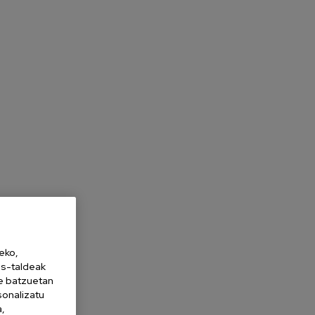
eko,
es-taldeak
ne batzuetan
sonalizatu
a,