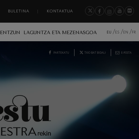
BULETINA
KONTAKTUA
A ENTZUN
LAGUNTZA ETA MEZENASGOA
EU
ES
EN
FR
PARTEKATU
TXIO BAT BIDALI
E-POSTA