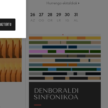
UA
Hurrengo ekitaldiak
2
23
24
25
26
27
28
29
30
31
IG
AL
AR
AZ
OG
OR
LR
IG
AL
BAZTERTU
DENBORALDI
SINFONIKOA
A