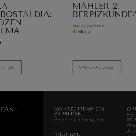
KA
MAHLER 2:
BOSTALDIA:
BERPIZKUNDE
OZEN
LUCAS MACÍAS
IEMA
Bilbao
N
 EROSI
SARRERAK EROSI
EAN.
KONTZERTUAK ETA
OR
SARRERAK
Her
ork
Sarreren informazioa
Mus
Adm
ABONUAK