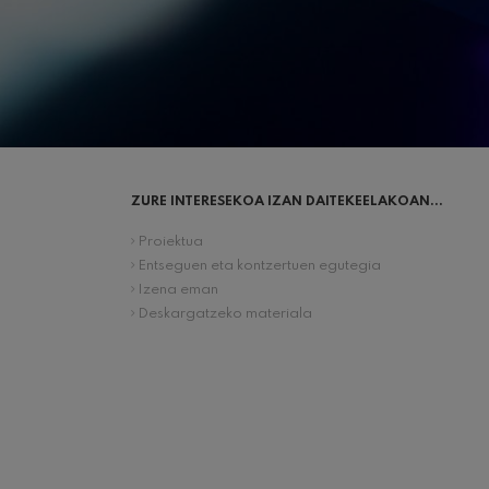
ZURE INTERESEKOA IZAN DAITEKEELAKOAN...
Proiektua
Entseguen eta kontzertuen egutegia
Izena eman
Deskargatzeko materiala