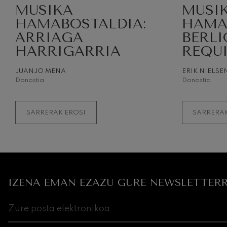
MUSIKA
MUSI
HAMABOSTALDIA:
HAMA
ARRIAGA
BERLI
HARRIGARRIA
REQU
JUANJO MENA
ERIK NIELSE
Donostia
Donostia
SARRERAK EROSI
SARRERAK
IZENA EMAN EZAZU GURE NEWSLETTERR