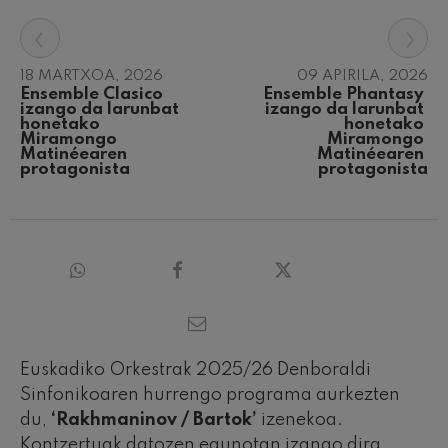
‹
›
18 MARTXOA, 2026
09 APIRILA, 2026
Ensemble Clasico 
Ensemble Phantasy 
izango da larunbat 
izango da larunbat 
honetako 
honetako 
Miramongo 
Miramongo 
Matinéearen 
Matinéearen 
protagonista
protagonista
Euskadiko Orkestrak 2025/26 Denboraldi
Sinfonikoaren hurrengo programa aurkezten
du,
‘Rakhmaninov / Bartok’
izenekoa.
Kontzertuak datozen egunotan izango dira