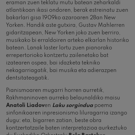
eraman zuen teklatu mutu batean zeharkaldi
atlantikoan ikasi ondoren, berak estreinatu zuen
bakarlari gisa 1909ko azaroaren 28an New
Yorken. Handik aste gutxira, Gustav Mahlerren
gidaritzapean, New Yorken joko zuen berriro,
musikako bi erraldoiren arteko elkarlan historiko
batean. Lanak laster lortu zuen pianorako
errepertorioko kontzertu zailenetako bat
izatearen ospea, bai idazketa tekniko
nekagarriagatik, bai musika eta adierazpen
dentsitateagatik.
Pianismoaren mugarri horren aurretik,
Rakhmaninoven aurreko belaunaldiko maisu
Anatoli Liadov
en
Laku
sorgindua
poema
sinfonikoaren inpresionismo liluragarria izango
dugu; eta, bigarren zatian, beste obra
kontzertatzaile baten interpretazioa aurkeztuko