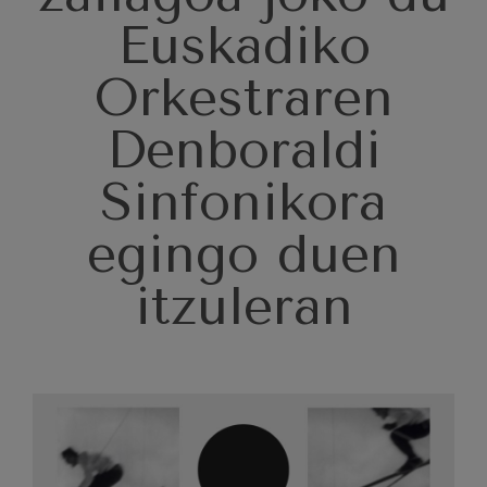
J. C. Arriaga: Los esclavos
felices. Obertura
Euskadiko
J. C. Arriaga
Joseph Haydn: 83. Sinfonia
Orkestraren
Joseph Haydn
El cant dels ocells
Herrikoia / Pau Casals
Denboraldi
Franz Schmidt: 4. Sinfonia
Franz Schmidt
Sinfonikora
Franz Schubert: Gaueko
abestia basoan
Franz Schubert
egingo duen
Johannes Brahms: 2. Sinfonia
Johannes Brahms
itzuleran
Antonin Dvorak: 6. Sinfonia
Antonin Dvorak
Johannes Brahms: Pianorako
1. Kontzertua
Johannes Brahms
Ludwig van Beethoven: 2.
Sinfonia
Ludwig van Beethoven
Wolfgang Amadeus Mozart:
Biolinerako 5. Kontzertua