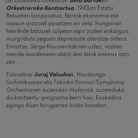
du Euskadiko Orkestrak:
Bela Bartok
en
Orkestrarako Kontzertua
. 1943an Estatu
Batuetan konposatua, Bartok ekonomia eta
osasun arazoak pasatzen ari zela, hungariar
herrikide batzuek isilpean egin zioten enkargua,
murgilduta zegoen depresiotik ateratze aldera.
Emaitza, Serge Koussevitzkiren ustez, «azken
mende laurdenean idatzi den lanik onena» izan
zen.
Eslovakiar
Juraj Valcuha
k, Houstongo
Sinfonikoaren eta Tokioko Yomiuri Symphony
Orchestraren zuzendari titularrak, zuzenduko
du kontzertu-programa berri hau, Euskadira
egingo duen hirugarren bisita honetan.