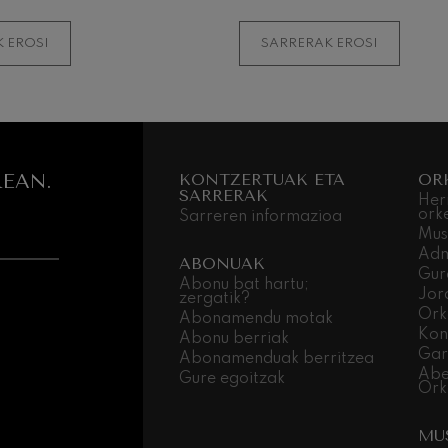
 EROSI
SARRERAK EROSI
EAN.
KONTZERTUAK ETA
OR
SARRERAK
Her
ork
Sarreren informazioa
Mus
Adm
ABONUAK
Gur
Abonu bat hartu;
Jor
zergatik?
Ork
Abonamendu motak
Kon
Abonu berriak
Gar
Abonamenduak berritzea
Abe
Gure egoitzak
Ork
MU