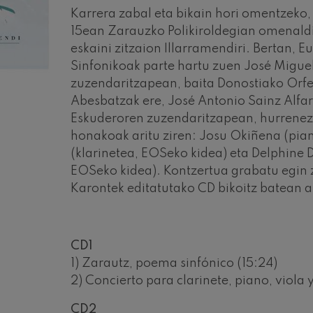
Karrera zabal eta bikain hori omentzeko,
iazio sinfonikoak
15ean Zarauzko Polikiroldegian omenaldi
eskaini zitzaion Illarramendiri. Bertan, 
Sinfonikoak parte hartu zuen José Migue
Sinfonia
zuzendaritzapean, baita Donostiako Orf
Abesbatzak ere, José Antonio Sainz Alfa
 Los esclavos felices. Obertura
Eskuderoren zuzendaritzapean, hurrenez 
honakoak aritu ziren: Josu Okiñena (pia
(klarinetea, EOSeko kidea) eta Delphine 
 83. Sinfonia
EOSeko kidea). Kontzertua grabatu egin 
Karontek editatutako CD bikoitz batean a
ells
u Casals
CD1
 4. Sinfonia
1) Zarautz, poema sinfónico (15:24)
2) Concierto para clarinete, piano, viola
t: Gaueko abestia basoan
CD2