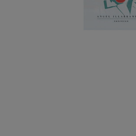
C. Franck: Bar
C. Franck
J. Brahms: 4. 
J. Brahms
J. C. Arriaga:
J. C. Arriaga
Joseph Haydn:
Joseph Haydn
El cant dels oc
Herrikoia / Pa
Franz Schmidt:
Franz Schmidt
Franz Schuber
Franz Schubert