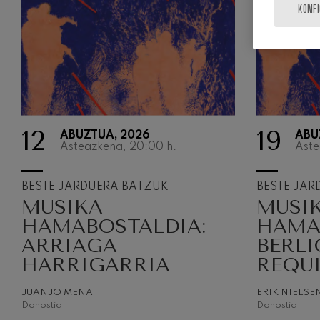
KONF
Gabriel Fauré:
Gabriel Fauré
Franz Schubert
Franz Schubert
Wolfgang Ama
12
19
kontzertua
ABUZTUA, 2026
ABU
Wolfgang Ama
Asteazkena, 20:00
h.
Aste
BESTE JARDUERA BATZUK
BESTE JAR
MUSIKA
MUSI
HAMABOSTALDIA:
HAMA
ARRIAGA
BERLI
HARRIGARRIA
REQU
JUANJO MENA
ERIK NIELSE
Donostia
Donostia