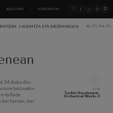
BULETINA
KONTAKTUA
A ENTZUN
LAGUNTZA ETA MEZENASGOA
EU
ES
EN
FR
zenean
›
k 24 disko ditu
 autore batzuekin
2018
Toshio Hosokawa: 
e ibilbide
Orchestral Works 3
u bai hemen, bai