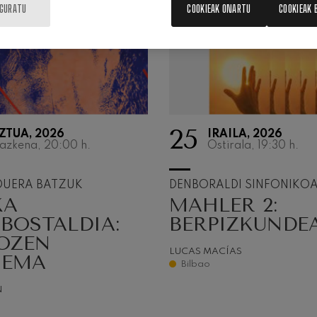
IGURATU
COOKIEAK ONARTU
COOKIEAK 
 Pelléas et Mélisande
: 9. Sinfonia, 'Handia'
deus Mozart: Klarineterako
25
ZTUA, 2026
IRAILA, 2026
deus Mozart
azkena, 20:00
h.
Ostirala, 19:30
h.
DUERA BATZUK
DENBORALDI SINFONIKO
KA
MAHLER 2:
BOSTALDIA:
BERPIZKUNDE
OZEN
LUCAS MACÍAS
IEMA
Bilbao
N