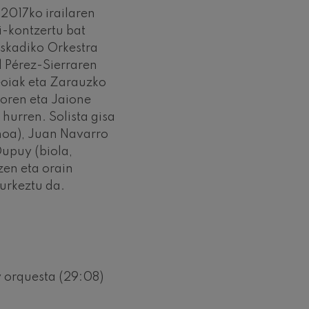
 2017ko irailaren
-kontzertu bat
Euskadiko Orkestra
l Pérez-Sierraren
eoiak eta Zarauzko
roren eta Jaione
hurren. Solista gisa
noa), Juan Navarro
Dupuy (biola,
zen eta orain
urkeztu da.
 y orquesta (29:08)