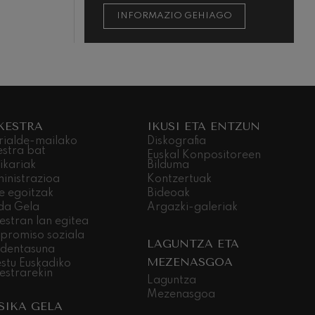
INFORMAZIO GEHIAGO
KESTRA
IKUSI ETA ENTZUN
rialde-mailako
Diskografia
estra bat
Euskal Konpositoreen
ikariak
Bilduma
inistrazioa
Kontzertuak
e egoitzak
Bideoak
da Gela
Argazki-galeriak
estran lan egitea
promiso soziala
LAGUNTZA ETA
dentasuna
MEZENASGOA
stu Euskadiko
estrarekin
Laguntza
Mezenasgoa
SIKA GELA