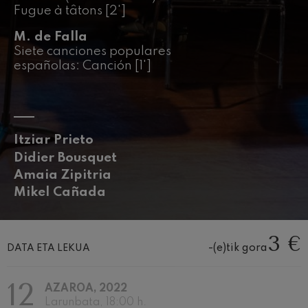
Wolfgang Amadeus Mozart
Fugue à tâtons [2']
Max Bruch: Kol nidrei
M. de Falla
Max Bruch
Siete canciones populares
Robert Schumann: Biolinerako
Kontzertua
españolas: Canción [1']
Robert Schumann
Gabriel Fauré: Pelléas et
Mélisande
Gabriel Fauré
Franz Schubert: 9. Sinfonia,
'Handia'
Itziar Prieto
Franz Schubert
Didier Bousquet
Wolfgang Amadeus Mozart:
Amaia Zipitria
Klarineterako kontzertua
Wolfgang Amadeus Mozart
Mikel Cañada
3 €
-(e)tik gora
DATA ETA LEKUA
12
AZAROA, 2022
Larunbata, 18:00 h.