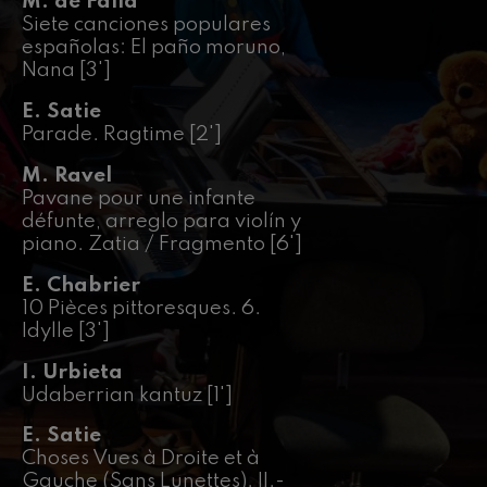
M. de Falla
J. C. Arriaga: Los esclavos
felices. Obertura
Siete canciones populares
J. C. Arriaga
españolas: El paño moruno,
Joseph Haydn: 83. Sinfonia
Nana [3']
Joseph Haydn
El cant dels ocells
E. Satie
Herrikoia / Pau Casals
Parade. Ragtime [2']
Franz Schmidt: 4. Sinfonia
Franz Schmidt
M. Ravel
Pavane pour une infante
Franz Schubert: Gaueko
abestia basoan
défunte, arreglo para violín y
Franz Schubert
piano. Zatia / Fragmento [6']
Johannes Brahms: 2. Sinfonia
Johannes Brahms
E. Chabrier
Antonin Dvorak: 6. Sinfonia
10 Pièces pittoresques. 6.
Antonin Dvorak
Idylle [3']
Johannes Brahms: Pianorako
1. Kontzertua
I. Urbieta
Johannes Brahms
Udaberrian kantuz [1']
Ludwig van Beethoven: 2.
Sinfonia
E. Satie
Ludwig van Beethoven
Choses Vues à Droite et à
Wolfgang Amadeus Mozart:
Gauche (Sans Lunettes). II.-
Biolinerako 5. Kontzertua