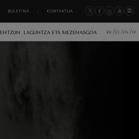
BULETINA
KONTAKTUA
A ENTZUN
LAGUNTZA ETA MEZENASGOA
EU
ES
EN
FR