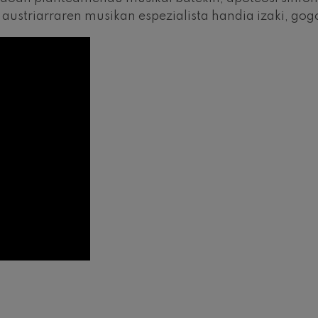
e austriarraren musikan espezialista handia izaki, go
 Pelléas et Mélisande
: 9. Sinfonia, 'Handia'
deus Mozart: Klarineterako
deus Mozart