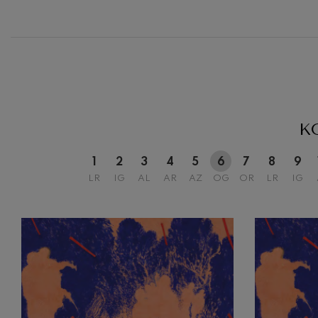
12
ASTEAZKE
20:00 H.
K
1
2
3
4
5
6
7
8
9
LR
IG
AL
AR
AZ
OG
OR
LR
IG