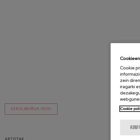
Cookieen 
Cookie pr
informazi
zein dire
iragarki 
dezakegu 
webgunea
Cookie poli
ESKULIBURUA IKUSI
KONF
ARTISTAK