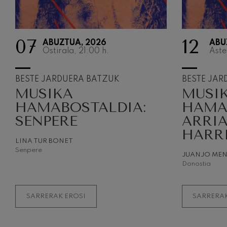
07
12
ABUZTUA, 2026
ABU
Ostirala, 21:00
h.
Aste
BESTE JARDUERA BATZUK
BESTE JAR
MUSIKA
MUSI
HAMABOSTALDIA:
HAMA
SENPERE
ARRI
HARR
LINA TUR BONET
Senpere
JUANJO ME
Donostia
SARRERAK EROSI
SARRERAK