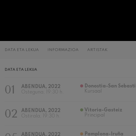
C. Franck: Bar
C. Franck
J. Brahms: 4. 
J. Brahms
J. C. Arriaga:
DATA ETA LEKUA
INFORMAZIOA
ARTISTAK
J. C. Arriaga
Joseph Haydn:
DATA ETA LEKUA
Joseph Haydn
01
Donostia-San Sebast
ABENDUA, 2022
El cant dels oc
Kursaal
Herrikoia / Pa
Osteguna, 19:30 h.
Franz Schmidt:
02
Vitoria-Gasteiz
ABENDUA, 2022
Franz Schmidt
Principal
Ostirala, 19:30 h.
Franz Schuber
Franz Schubert
Pamplona-Iruña
ABENDUA, 2022