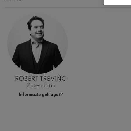
ROBERT TREVIÑO
Zuzendaria
Informazio gehiago
ABUZTUA, 