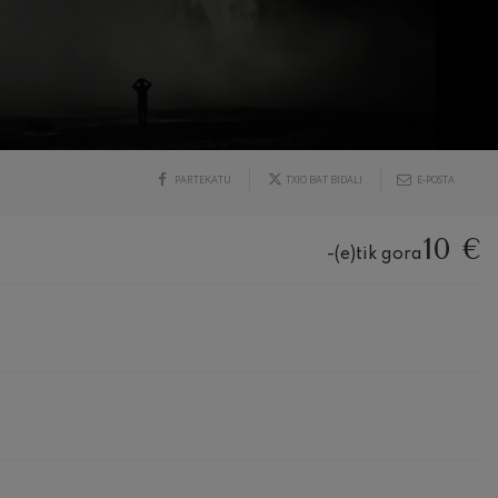
PARTEKATU
TXIO BAT BIDALI
E-POSTA
10 €
-(e)tik gora