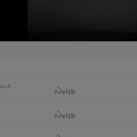
iazio sinfonikoak
Sinfonia
 Los esclavos felices. Obertura
 83. Sinfonia
ián A
ells
u Casals
 4. Sinfonia
t: Gaueko abestia basoan