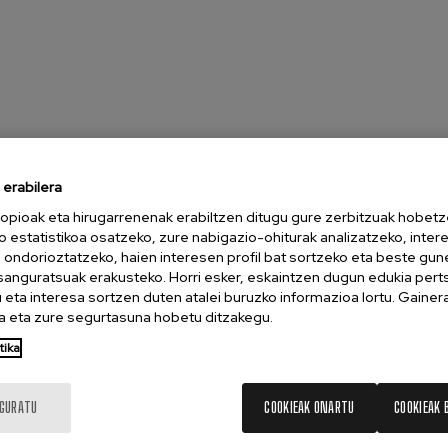
erabilera
opioak eta hirugarrenenak erabiltzen ditugu gure zerbitzuak hobetz
o estatistikoa osatzeko, zure nabigazio-ohiturak analizatzeko, inter
n ondorioztatzeko, haien interesen profil bat sortzeko eta beste gu
esanguratsuak erakusteko. Horri esker, eskaintzen dugun edukia pert
eta interesa sortzen duten atalei buruzko informazioa lortu. Gainer
 eta zure segurtasuna hobetu ditzakegu.
tika
IGURATU
COOKIEAK ONARTU
COOKIEAK 