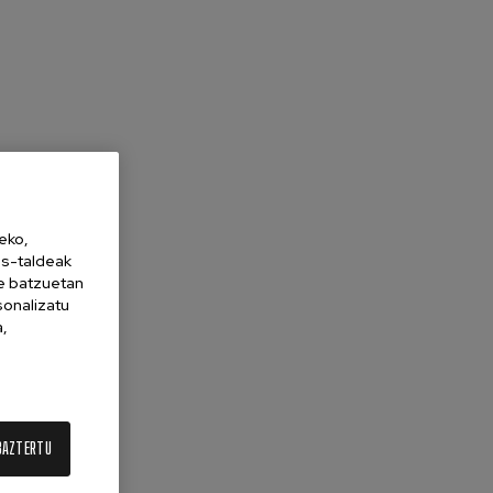
eko,
es-taldeak
ne batzuetan
sonalizatu
a,
BAZTERTU