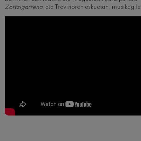
Zortzigarrena
, eta Treviñoren eskuetan, musikagil
Gabriel Fauré:
Gabriel Fauré
Franz Schubert
Franz Schubert
Wolfgang Ama
kontzertua
Wolfgang Ama