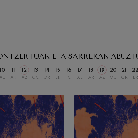
19
NA,
ASTEAZKENA,
20:00 H.
ONTZERTUAK ETA SARRERAK
ABUZT
10
11
12
13
14
15
16
17
18
19
20
21
2
AL
AR
AZ
OG
OR
LR
IG
AL
AR
AZ
OG
OR
LR