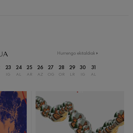
UA
Hurrengo ekitaldiak
2
23
24
25
26
27
28
29
30
31
IG
AL
AR
AZ
OG
OR
LR
IG
AL