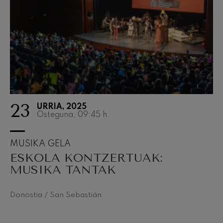
J. C. Arriaga: Los esclavos
felices. Obertura
J. C. Arriaga
Joseph Haydn: 83. Sinfonia
Joseph Haydn
El cant dels ocells
Herrikoia / Pau Casals
Franz Schmidt: 4. Sinfonia
Franz Schmidt
Franz Schubert: Gaueko
abestia basoan
23
Franz Schubert
URRIA, 2025
Osteguna, 09:45
h.
Johannes Brahms: 2. Sinfonia
Johannes Brahms
Antonin Dvorak: 6. Sinfonia
MUSIKA GELA
Antonin Dvorak
ESKOLA KONTZERTUAK:
Johannes Brahms: Pianorako
MUSIKA TANTAK
1. Kontzertua
Johannes Brahms
Ludwig van Beethoven: 2.
Sinfonia
Donostia / San Sebastián
Ludwig van Beethoven
Wolfgang Amadeus Mozart:
Biolinerako 5. Kontzertua