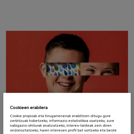
Wolfgang Amadeus Mozart
Max Bruch: Kol nidrei
Max Bruch
Robert Schumann: Biolinerako
Kontzertua
Robert Schumann
Gabriel Fauré: Pelléas et
Mélisande
Gabriel Fauré
Franz Schubert: 9. Sinfonia,
'Handia'
Franz Schubert
Wolfgang Amadeus Mozart:
Klarineterako kontzertua
Wolfgang Amadeus Mozart
Cookieen erabilera
Cookie propioak eta hirugarrenenak erabiltzen ditugu gure
25
URRIA, 2025
zerbitzuak hobetzeko, informazio estatistikoa osatzeko, zure
Larunbata, 12:00
h.
nabigazio-ohiturak analizatzeko, interes-taldeak zein diren
ondorioztatzeko, haien interesen profil bat sortzeko eta beste