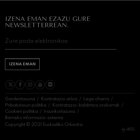
IZENA EMAN EZAZU GURE
NEWSLETTERREAN.
IZENA EMAN
Gardentasuna
Kontratazio arloa
Lege oharra
Pribatutasun politika
Kontratazio-baldintza orokorrak
Cookien politika
Iraunkortasuna
Barneko informazio-sistema
Copyright © 2021 Euskadiko Orkestra