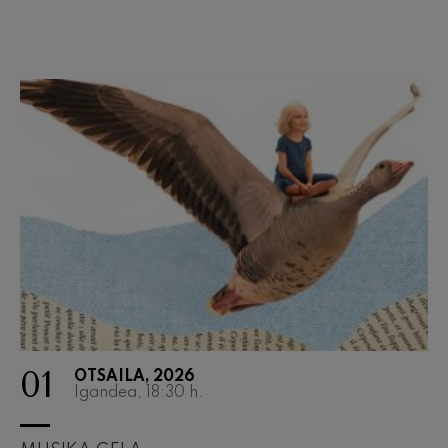
Wolfgang Amadeus Mozart
Max Bruch: Kol nidrei
Max Bruch
Robert Schumann: Biolinerako
Kontzertua
Robert Schumann
Gabriel Fauré: Pelléas et
Mélisande
Gabriel Fauré
Franz Schubert: 9. Sinfonia,
'Handia'
Franz Schubert
Wolfgang Amadeus Mozart:
Klarineterako kontzertua
Wolfgang Amadeus Mozart
01
OTSAILA, 2026
Igandea, 18:30
h.