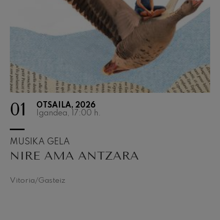
J. C. Arriaga: Los esclavos
felices. Obertura
J. C. Arriaga
Joseph Haydn: 83. Sinfonia
Joseph Haydn
El cant dels ocells
Herrikoia / Pau Casals
Franz Schmidt: 4. Sinfonia
Franz Schmidt
Franz Schubert: Gaueko
abestia basoan
01
Franz Schubert
OTSAILA, 2026
Igandea, 17:00
h.
Johannes Brahms: 2. Sinfonia
Johannes Brahms
Antonin Dvorak: 6. Sinfonia
MUSIKA GELA
Antonin Dvorak
NIRE AMA ANTZARA
Johannes Brahms: Pianorako
1. Kontzertua
Johannes Brahms
Vitoria/Gasteiz
Ludwig van Beethoven: 2.
Sinfonia
Ludwig van Beethoven
Wolfgang Amadeus Mozart:
Biolinerako 5. Kontzertua