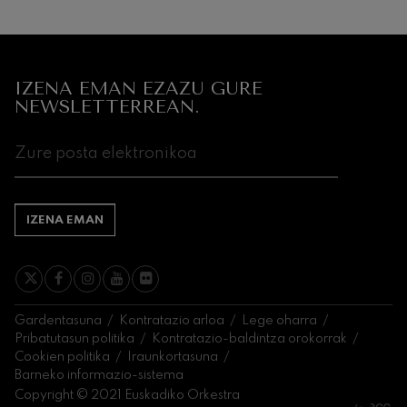
IZENA EMAN EZAZU GURE
NEWSLETTERREAN.
IZENA EMAN
Gardentasuna
Kontratazio arloa
Lege oharra
Pribatutasun politika
Kontratazio-baldintza orokorrak
Cookien politika
Iraunkortasuna
Barneko informazio-sistema
Copyright © 2021 Euskadiko Orkestra