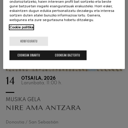
ondorioztatzeko, haien interesen profil bat sortzeko eta beste
gune batzuetan iragarki esanguratsuak erakusteko. Horri esker,
eskaintzen dugun edukia pertsonalizatu dezakegu eta interesa
sortzen duten atalei buruzko informazioa lortu. Gainera,
webgunea eta zure segurtasuna hobetu ditzakegu.
Cookie politika
KONFIGURATU
COOKIEAK ONARTU
COOKIEAK BAZTERTU
14
OTSAILA, 2026
Larunbata, 11:00
h.
MUSIKA GELA
NIRE AMA ANTZARA
Donostia / San Sebastián