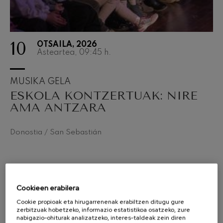
10
OTSAILA, 2026
Asteartea, 09:45
h.
MUSIKA GELA
ESKOLA KONTZERTUAK: NIRE
AMA ANTZARA
Donostia / San Sebastián
Cookieen erabilera
Cookie propioak eta hirugarrenenak erabiltzen ditugu gure
zerbitzuak hobetzeko, informazio estatistikoa osatzeko, zure
nabigazio-ohiturak analizatzeko, interes-taldeak zein diren