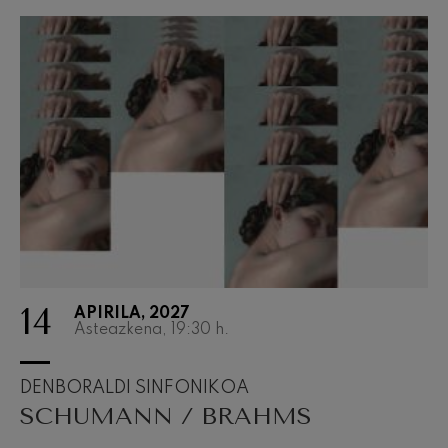
14
APIRILA, 2027
Asteazkena, 19:30
h.
DENBORALDI SINFONIKOA
SCHUMANN / BRAHMS