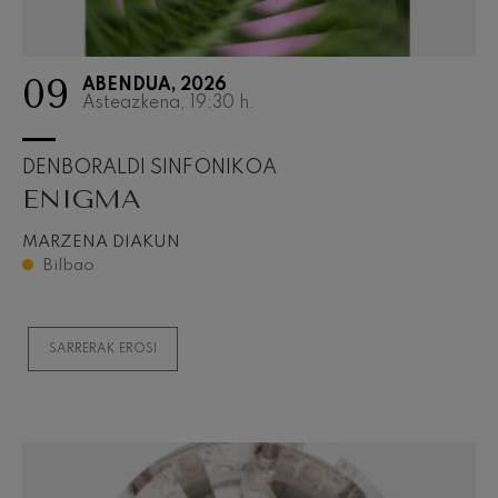
09
ABENDUA, 2026
Asteazkena, 19:30
h.
DENBORALDI SINFONIKOA
ENIGMA
MARZENA DIAKUN
Bilbao
SARRERAK EROSI