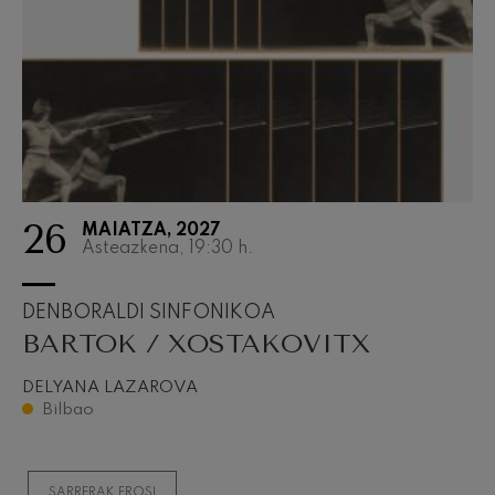
26
MAIATZA, 2027
Asteazkena, 19:30
h.
DENBORALDI SINFONIKOA
BARTOK / XOSTAKOVITX
DELYANA LAZAROVA
Bilbao
SARRERAK EROSI