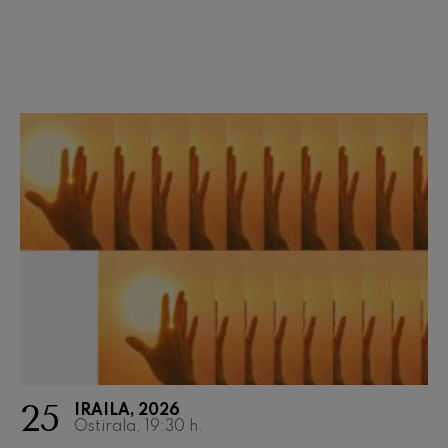
Wolfgang Amadeus Mozart
Max Bruch: Kol nidrei
Max Bruch
Robert Schumann: Biolinerako
Kontzertua
Robert Schumann
Gabriel Fauré: Pelléas et
Mélisande
Gabriel Fauré
Franz Schubert: 9. Sinfonia,
'Handia'
Franz Schubert
Wolfgang Amadeus Mozart:
Klarineterako kontzertua
Wolfgang Amadeus Mozart
25
IRAILA, 2026
Ostirala, 19:30
h.