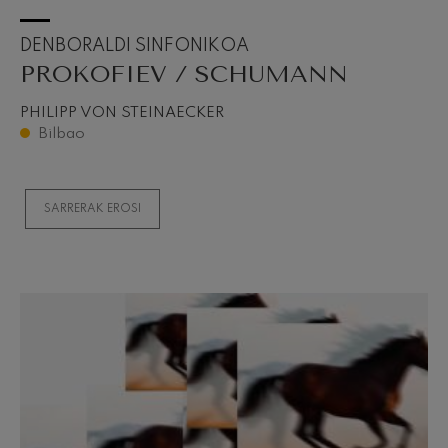
DENBORALDI SINFONIKOA
PROKOFIEV / SCHUMANN
PHILIPP VON STEINAECKER
Bilbao
SARRERAK EROSI