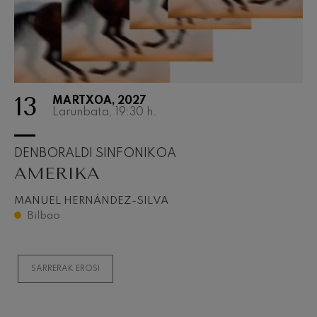
13
MARTXOA, 2027
Larunbata, 19:30
h.
DENBORALDI SINFONIKOA
AMERIKA
MANUEL HERNÁNDEZ-SILVA
Bilbao
SARRERAK EROSI