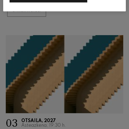
SARRERAK EROSI
03
OTSAILA, 2027
Asteazkena, 19:30
h.