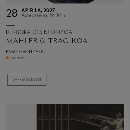
28
APIRILA, 2027
Asteazkena, 19:30
h.
DENBORALDI SINFONIKOA
MAHLER 6: TRAGIKOA
PABLO GONZÁLEZ
Bilbao
SARRERAK EROSI