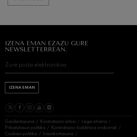
IZENA EMAN EZAZU GURE
NEWSLETTERREAN.
IZENA EMAN
Gardentasuna
Kontratazio arloa
Lege oharra
Pribatutasun politika
Kontratazio-baldintza orokorrak
Cookien politika
Iraunkortasuna