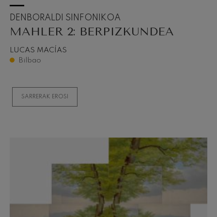
DENBORALDI SINFONIKOA
MAHLER 2: BERPIZKUNDEA
LUCAS MACÍAS
Bilbao
SARRERAK EROSI