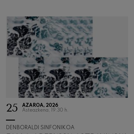
25
AZAROA, 2026
Asteazkena, 19:30
h.
DENBORALDI SINFONIKOA