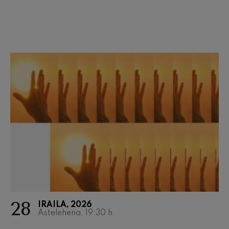
Wolfgang Amadeus Mozart
Max Bruch: Kol nidrei
Max Bruch
Robert Schumann: Biolinerako
Kontzertua
Robert Schumann
Gabriel Fauré: Pelléas et
Mélisande
Gabriel Fauré
Franz Schubert: 9. Sinfonia,
'Handia'
Franz Schubert
Wolfgang Amadeus Mozart:
Klarineterako kontzertua
Wolfgang Amadeus Mozart
28
IRAILA, 2026
Astelehena, 19:30
h.