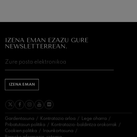
IZENA EMAN EZAZU GURE
NEWSLETTERREAN.
IZENA EMAN
Gardentasuna
Kontratazio arloa
Lege oharra
Pribatutasun politika
Kontratazio-baldintza orokorrak
Cookien politika
Iraunkortasuna
Barneko informazio-sistema