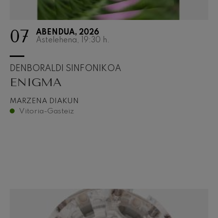
07
ABENDUA, 2026
Astelehena, 19:30
h.
DENBORALDI SINFONIKOA
ENIGMA
MARZENA DIAKUN
Vitoria-Gasteiz