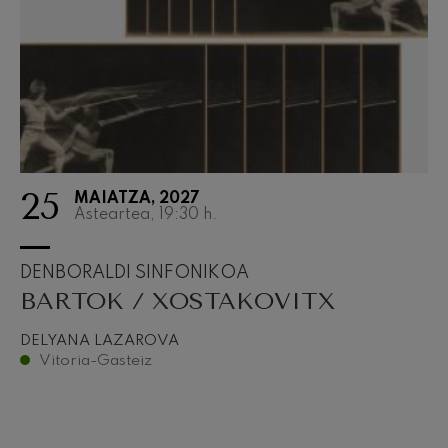
25
MAIATZA, 2027
Asteartea, 19:30
h.
DENBORALDI SINFONIKOA
BARTOK / XOSTAKOVITX
DELYANA LAZAROVA
Vitoria-Gasteiz