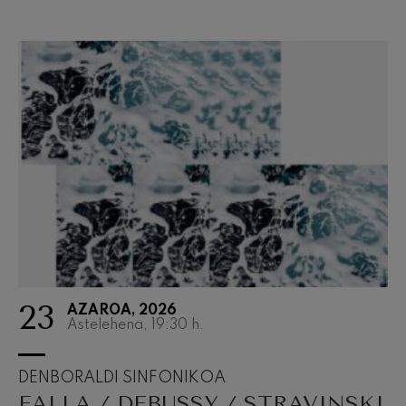
23
AZAROA, 2026
Astelehena, 19:30
h.
DENBORALDI SINFONIKOA
FALLA / DEBUSSY / STRAVINSKI