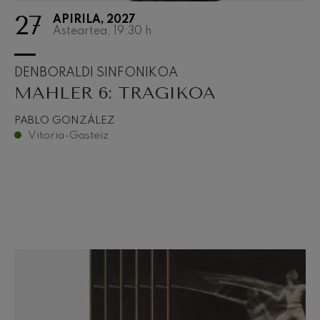
27
APIRILA, 2027
Asteartea, 19:30
h.
DENBORALDI SINFONIKOA
MAHLER 6: TRAGIKOA
PABLO GONZÁLEZ
Vitoria-Gasteiz