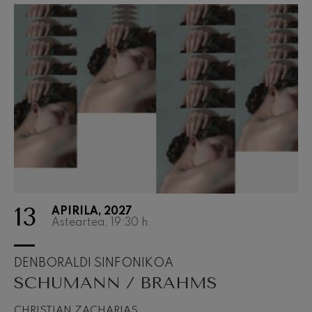
13
APIRILA, 2027
Asteartea, 19:30
h.
DENBORALDI SINFONIKOA
SCHUMANN / BRAHMS
CHRISTIAN ZACHARIAS