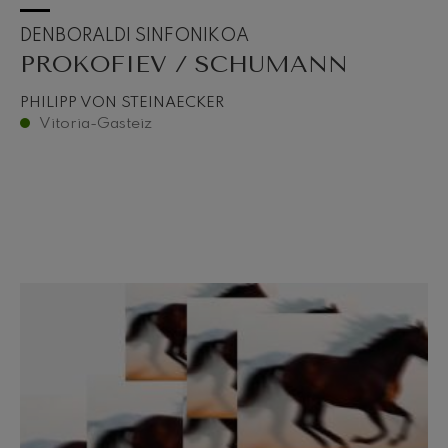
DENBORALDI SINFONIKOA
PROKOFIEV / SCHUMANN
PHILIPP VON STEINAECKER
Vitoria-Gasteiz