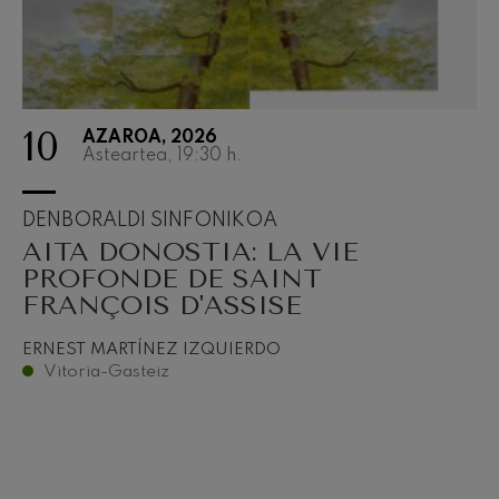
10
AZAROA, 2026
Asteartea, 19:30
h.
DENBORALDI SINFONIKOA
AITA DONOSTIA: LA VIE
PROFONDE DE SAINT
FRANÇOIS D'ASSISE
ERNEST MARTÍNEZ IZQUIERDO
Vitoria-Gasteiz