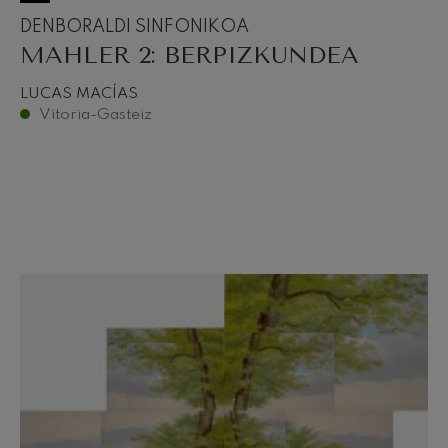
DENBORALDI SINFONIKOA
MAHLER 2: BERPIZKUNDEA
LUCAS MACÍAS
Vitoria-Gasteiz