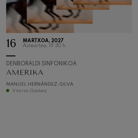
16
MARTXOA, 2027
Asteartea, 19:30
h.
DENBORALDI SINFONIKOA
AMERIKA
MANUEL HERNÁNDEZ-SILVA
Vitoria-Gasteiz