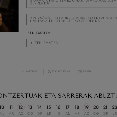
ONARTUTAKO ETA EZ ONARTUTAKO HAUTAGAI
ZERRENDA
iazio sinfonikoak
2026/10/01EKO AURREZ AURREKO ENTZUNAL
HAUTAGAIEN BEHIN BETIKO ZERRENDA
Sinfonia
IZEN-EMATEA
 Los esclavos felices. Obertura
IZEN-EMATEA
19
2026
ABUZTUA, 2026
NA,
ASTEAZKENA,
20:00 H.
 83. Sinfonia
PARTEKATU
TXIO BAT BIDALI
E-POSTA
ells
u Casals
 4. Sinfonia
ONTZERTUAK ETA SARRERAK
ABUZT
10
11
12
13
14
15
16
17
18
19
20
21
2
t: Gaueko abestia basoan
AL
AR
AZ
OG
OR
LR
IG
AL
AR
AZ
OG
OR
LR