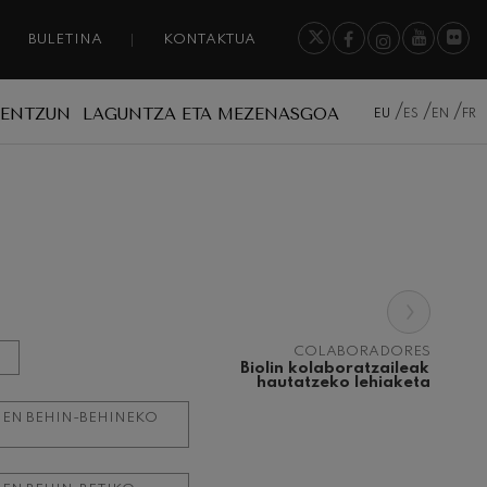
BULETINA
KONTAKTUA
A ENTZUN
LAGUNTZA ETA MEZENASGOA
EU
ES
EN
FR
›
COLABORADORES
Biolin kolaboratzaileak 
hautatzeko lehiaketa
EN BEHIN-BEHINEKO