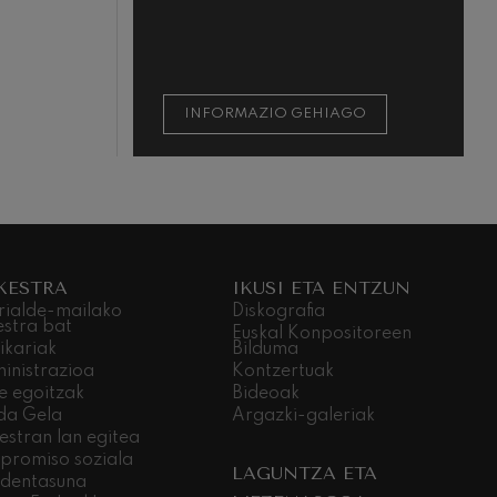
INFORMAZIO GEHIAGO
KESTRA
IKUSI ETA ENTZUN
rialde-mailako
Diskografia
estra bat
Euskal Konpositoreen
ikariak
Bilduma
inistrazioa
Kontzertuak
e egoitzak
Bideoak
da Gela
Argazki-galeriak
estran lan egitea
promiso soziala
LAGUNTZA ETA
dentasuna