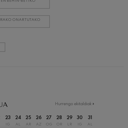
EN BEHIN-BETIKO
DIRAKO ONARTUTAKO
UA
Hurrengo ekitaldiak
2
23
24
25
26
27
28
29
30
31
IG
AL
AR
AZ
OG
OR
LR
IG
AL