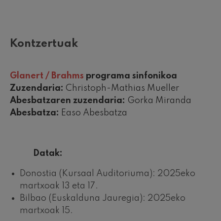
Kontzertuak
Glanert / Brahms
programa sinfonikoa
Zuzendaria:
Christoph-Mathias Mueller
Abesbatzaren zuzendaria:
Gorka Miranda
Abesbatza:
Easo Abesbatza
Datak:
Donostia (Kursaal Auditoriuma): 2025eko
martxoak 13 eta 17.
Bilbao (Euskalduna Jauregia): 2025eko
martxoak 15.