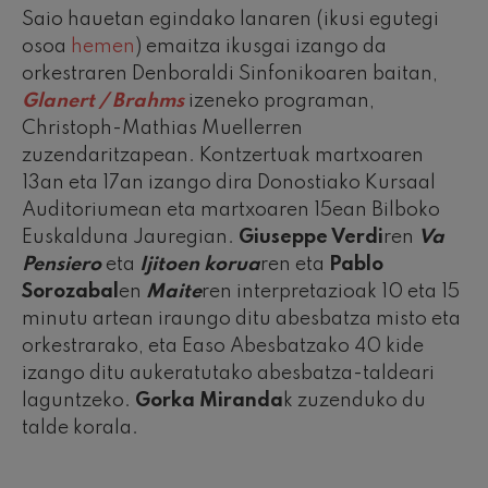
Saio hauetan egindako lanaren (ikusi egutegi
osoa
hemen
) emaitza ikusgai izango da
orkestraren Denboraldi Sinfonikoaren baitan,
Glanert / Brahms
izeneko programan,
Christoph-Mathias Muellerren
zuzendaritzapean. Kontzertuak martxoaren
13an eta 17an izango dira Donostiako Kursaal
Auditoriumean eta martxoaren 15ean Bilboko
Euskalduna Jauregian.
Giuseppe Verdi
ren
Va
Pensiero
eta
Ijitoen korua
ren eta
Pablo
Sorozabal
en
Maite
ren interpretazioak 10 eta 15
minutu artean iraungo ditu abesbatza misto eta
orkestrarako, eta Easo Abesbatzako 40 kide
izango ditu aukeratutako abesbatza-taldeari
laguntzeko.
Gorka Miranda
k zuzenduko du
talde korala.