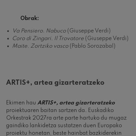
Obrak:
Va Pensiero
.
Nabuco
(Giuseppe Verdi)
Coro di Zingari. Il Trovatore
(Giuseppe Verdi)
Maite. Zortziko vasco
(Pablo Sorozabal)
ARTIS+, artea gizarteratzeko
Ekimen hau
ARTIS+, artea gizarteratzeko
proiektuaren baitan sartzen da. Euskadiko
Orkestrak 2027ra arte parte hartuko du mugaz
gaindiko lankidetza sustatzen duen Europako
proiektu honetan, beste hainbat bazkiderekin