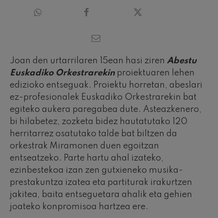
Joan den urtarrilaren 15ean hasi ziren
Abestu
Euskadiko Orkestrarekin
proiektuaren lehen
edizioko entseguak. Proiektu horretan, abeslari
ez-profesionalek Euskadiko Orkestrarekin bat
egiteko aukera paregabea dute. Asteazkenero,
bi hilabetez, zozketa bidez hautatutako 120
herritarrez osatutako talde bat biltzen da
orkestrak Miramonen duen egoitzan
entseatzeko. Parte hartu ahal izateko,
ezinbestekoa izan zen gutxieneko musika-
prestakuntza izatea eta partiturak irakurtzen
jakitea, baita entseguetara ahalik eta gehien
joateko konpromisoa hartzea ere.