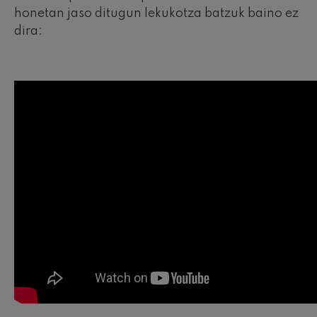
honetan jaso ditugun lekukotza batzuk baino ez
dira: