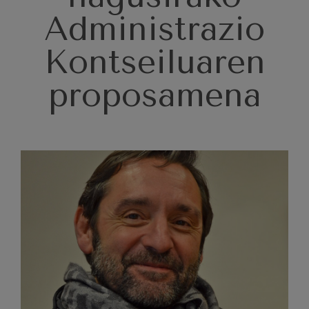
J. C. Arriaga: Los esclavos
felices. Obertura
Administrazio
J. C. Arriaga
Joseph Haydn: 83. Sinfonia
Kontseiluaren
Joseph Haydn
El cant dels ocells
Herrikoia / Pau Casals
proposamena
Franz Schmidt: 4. Sinfonia
Franz Schmidt
Franz Schubert: Gaueko
abestia basoan
Franz Schubert
Johannes Brahms: 2. Sinfonia
Johannes Brahms
Antonin Dvorak: 6. Sinfonia
Antonin Dvorak
Johannes Brahms: Pianorako
1. Kontzertua
Johannes Brahms
Ludwig van Beethoven: 2.
Sinfonia
Ludwig van Beethoven
Wolfgang Amadeus Mozart:
Biolinerako 5. Kontzertua