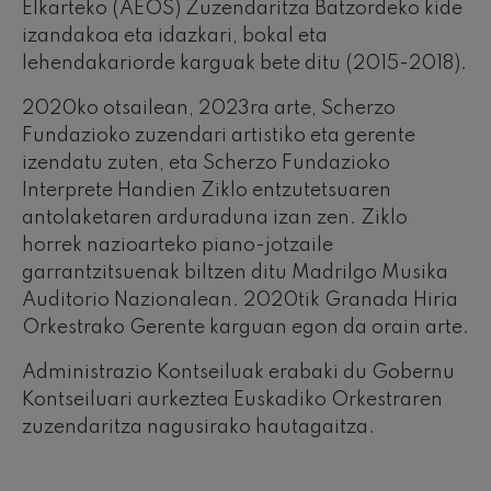
Elkarteko (AEOS) Zuzendaritza Batzordeko kide
izandakoa eta idazkari, bokal eta
lehendakariorde karguak bete ditu (2015-2018).
2020ko otsailean, 2023ra arte, Scherzo
Fundazioko zuzendari artistiko eta gerente
izendatu zuten, eta Scherzo Fundazioko
Interprete Handien Ziklo entzutetsuaren
antolaketaren arduraduna izan zen. Ziklo
horrek nazioarteko piano-jotzaile
garrantzitsuenak biltzen ditu Madrilgo Musika
Auditorio Nazionalean. 2020tik Granada Hiria
Orkestrako Gerente karguan egon da orain arte.
Administrazio Kontseiluak erabaki du Gobernu
Kontseiluari aurkeztea Euskadiko Orkestraren
zuzendaritza nagusirako hautagaitza.