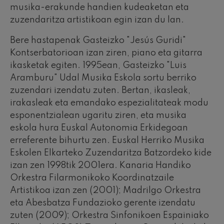
musika-erakunde handien kudeaketan eta
zuzendaritza artistikoan egin izan du lan.
Bere hastapenak Gasteizko "Jesús Guridi"
Kontserbatorioan izan ziren, piano eta gitarra
ikasketak egiten. 1995ean, Gasteizko "Luis
Aramburu" Udal Musika Eskola sortu berriko
zuzendari izendatu zuten. Bertan, ikasleak,
irakasleak eta emandako espezialitateak modu
esponentzialean ugaritu ziren, eta musika
eskola hura Euskal Autonomia Erkidegoan
erreferente bihurtu zen. Euskal Herriko Musika
Eskolen Elkarteko Zuzendaritza Batzordeko kide
izan zen 1998tik 2001era. Kanaria Handiko
Orkestra Filarmonikoko Koordinatzaile
Artistikoa izan zen (2001); Madrilgo Orkestra
eta Abesbatza Fundazioko gerente izendatu
zuten (2009); Orkestra Sinfonikoen Espainiako