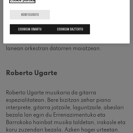
Cookie politika
Nabarmentzekoa da Euskadiko Orkestrak
jarraitzen duela izaten kontzertuetan abonatu
KONFIGURATU
gehien dituen Euskadiko kultura-erakundea.
COOKIEAK ONARTU
COOKIEAK BAZTERTU
Gobernu Kontseiluak izendapena onartu
ondoren, zuzendari berria ofizialki hasiko da
lanean orkestran datorren maiatzean.
Roberto Ugarte
Roberto Ugarte musikaria da gitarra
espezialitatean. Bere bizitzan zehar piano
interprete, gitarra jotzaile, laguntzaile, abeslari
bezala lan egin du Errenazimentuko eta
Barrokoko hainbat musika taldetan, irakasle eta
koru zuzendari bezala. Azken hogei urteetan,