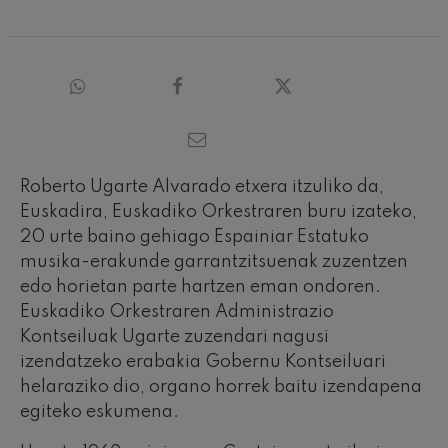
Roberto Ugarte Alvarado etxera itzuliko da,
Euskadira, Euskadiko Orkestraren buru izateko,
20 urte baino gehiago Espainiar Estatuko
musika-erakunde garrantzitsuenak zuzentzen
edo horietan parte hartzen eman ondoren.
Euskadiko Orkestraren Administrazio
Kontseiluak Ugarte zuzendari nagusi
izendatzeko erabakia Gobernu Kontseiluari
helaraziko dio, organo horrek baitu izendapena
egiteko eskumena.