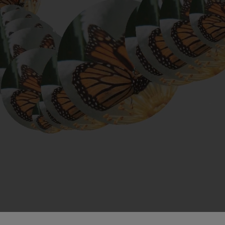
iazio sinfonikoak
Sinfonia
 Los esclavos felices. Obertura
 83. Sinfonia
ells
u Casals
 4. Sinfonia
t: Gaueko abestia basoan