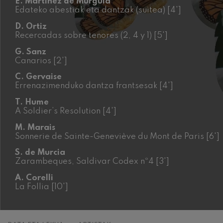
E. Martínez de Murguía
Edateko abestiak eta dantzak (suitea) [4']
C. Franck: Bar
C. Franck
D. Ortiz
Recercadas sobre tenores (2, 4 y 1) [5']
J. Brahms: 4. 
G. Sanz
J. Brahms
Canarios [2']
C. Gervaise
J. C. Arriaga:
Errenazimenduko dantza frantsesak [4']
J. C. Arriaga
T. Hume
A Soldier’s Resolution [4']
Joseph Haydn:
Joseph Haydn
M. Marais
Sonnerie de Sainte-Geneviève du Mont de Paris [6']
El cant dels oc
Herrikoia / Pa
S. de Murcia
Zarambeques, Saldivar Codex nº4 [3']
Franz Schmidt:
A. Corelli
Franz Schmidt
La Follia [10']
Franz Schuber
Franz Schubert