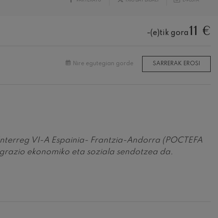
11 €
-(e)tik gora
Nire egutegian gorde
SARRERAK EROSI
 Interreg VI-A Espainia- Frantzia-Andorra (POCTEFA
razio ekonomiko eta soziala sendotzea da.