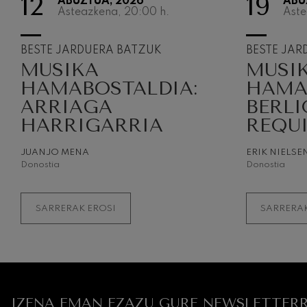
12
19
ABUZTUA, 2026
ABU
Asteazkena, 20:00
h.
Aste
BESTE JARDUERA BATZUK
BESTE JAR
MUSIKA
MUSI
HAMABOSTALDIA:
HAMA
ARRIAGA
BERLI
HARRIGARRIA
REQU
JUANJO MENA
ERIK NIELSE
Donostia
Donostia
SARRERAK EROSI
SARRERAK
IZENA EMAN EZAZU GURE NEWSLETTERR