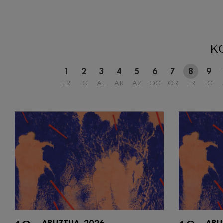
K
1
2
3
4
5
6
7
8
9
LR
IG
AL
AR
AZ
OG
OR
LR
IG