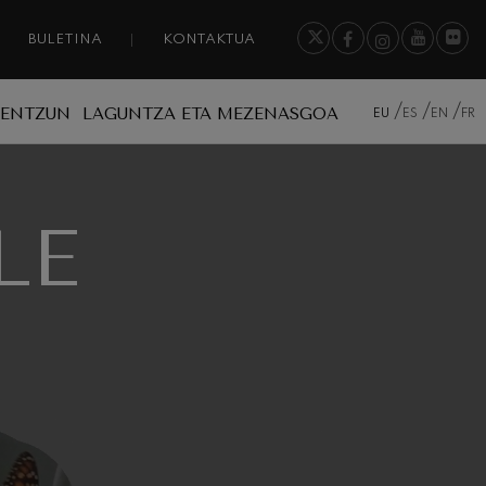
BULETINA
KONTAKTUA
A ENTZUN
LAGUNTZA ETA MEZENASGOA
EU
ES
EN
FR
LE