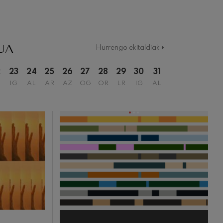
UA
Hurrengo ekitaldiak
2
23
24
25
26
27
28
29
30
31
IG
AL
AR
AZ
OG
OR
LR
IG
AL