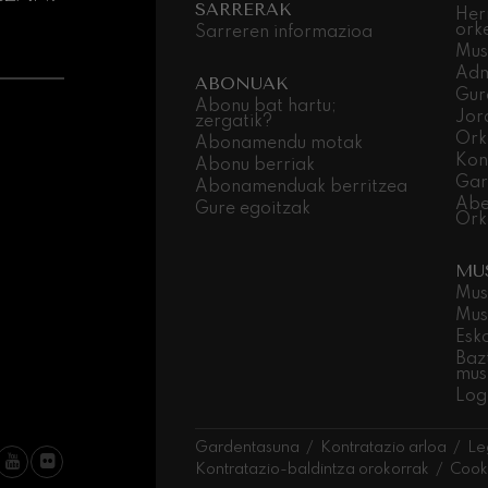
SARRERAK
Her
ork
Sarreren informazioa
Mus
Adm
ABONUAK
Gur
Abonu bat hartu;
Jor
zergatik?
Ork
Abonamendu motak
Kon
Abonu berriak
Gar
Abonamenduak berritzea
Abe
Gure egoitzak
Ork
MU
Mus
Mus
Esk
Baz
mus
Log
Gardentasuna
Kontratazio arloa
Le
Kontratazio-baldintza orokorrak
Cooki