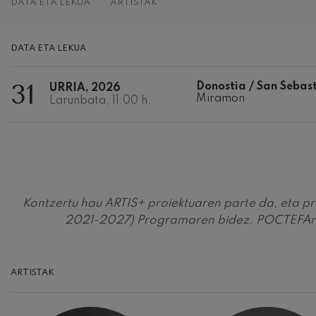
DATA ETA LEKUA
ARTISTAK
Johannes Brah
Johannes Brah
DATA ETA LEKUA
Antonin Dvora
Antonin Dvora
31
Donostia / San Sebas
URRIA, 2026
Miramon
Larunbata, 11:00 h.
Johannes Brah
Johannes Brah
Ludwig van Be
Ludwig van Be
Kontzertu hau ARTIS+ proiektuaren parte da, eta p
Wolfgang Amad
Kontzertua
2021-2027) Programaren bidez. POCTEFAren
Wolfgang Ama
Max Bruch: Kol
Max Bruch
ARTISTAK
Robert Schuma
Robert Schuma