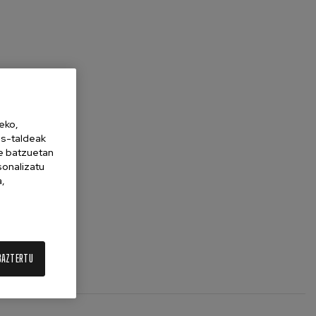
eko,
es-taldeak
ne batzuetan
sonalizatu
a,
BAZTERTU