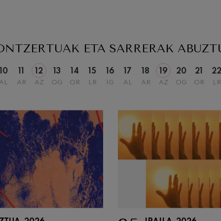
ONTZERTUAK ETA SARRERAK
ABUZT
10
11
12
13
14
15
16
17
18
19
20
21
2
AL
AR
AZ
OG
OR
LR
IG
AL
AR
AZ
OG
OR
LR