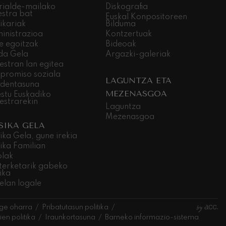
rialde-mailako
Diskografia
estra bat
Euskal Konpositoreen
ikariak
Bilduma
inistrazioa
Kontzertuak
e egoitzak
Bideoak
da Gela
Argazki-galeriak
estran lan egitea
promiso soziala
LAGUNTZA ETA
dentasuna
MEZENASGOA
stu Euskadiko
estrarekin
Laguntza
Mezenasgoa
SIKA GELA
ika Gela, gune irekia
ika Familian
olak
terketarik gabeko
ika
elan logale
ge oharra
Pribatutasun politika
en politika
Iraunkortasuna
Barneko informazio-sistema