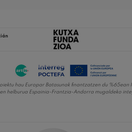
ms: 2. Sinfonia
ms
k: 6. Sinfonia
k
tián
ms: Pianorako 1. Kontzertua
ms
ethoven: 2. Sinfonia
ethoven
roiektu hau Europar Batasunak finantzatzen du %65ean
eus Mozart: Biolinerako 5.
 helburua Espainia-Frantzia-Andorra mugaldeko integ
deus Mozart
 nidrei
nn: Biolinerako Kontzertua
nn