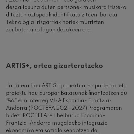
Azken horrek adimen- edo garapen-
desgaitasuna duten pertsonek musikara iristeko
dituzten oztopoak identifikatu zituen, bai eta
Teknologia Irisgarriak horiek murrizten
zenbateraino lagun dezakeen ere.
ARTIS+, artea gizarteratzeko
Jarduera hau ARTIS+ proiektuaren parte da, eta
proiektu hau Europar Batasunak finantzatzen du
%65ean Interreg VI-A Espainia- Frantzia-
Andorra (POCTEFA 2021-2027) Programaren
bidez. POCTEFAren helburua Espainia-
Frantzia-Andorra mugaldeko integrazio
ekonomiko eta soziala sendotzea da.