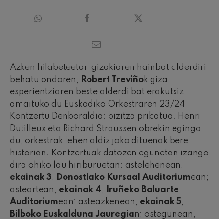
Azken hilabeteetan gizakiaren hainbat alderdiri
behatu ondoren,
Robert Treviño
k giza
esperientziaren beste alderdi bat erakutsiz
amaituko du Euskadiko Orkestraren 23/24
Kontzertu Denboraldia: bizitza pribatua. Henri
Dutilleux eta Richard Straussen obrekin egingo
du, orkestrak lehen aldiz joko dituenak bere
historian. Kontzertuak datozen egunetan izango
dira ohiko lau hiriburuetan: astelehenean,
ekainak 3
,
Donostiako Kursaal Auditorium
ean;
asteartean,
ekainak 4
,
Iruñeko Baluarte
Auditorium
ean; asteazkenean,
ekainak 5
,
Bilboko Euskalduna Jauregia
n; ostegunean,