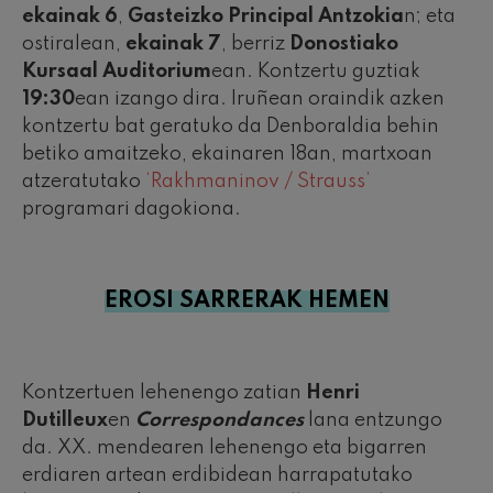
ekainak 6
,
Gasteizko Principal Antzokia
n; eta
ostiralean,
ekainak 7
, berriz
Donostiako
Kursaal Auditorium
ean. Kontzertu guztiak
19:30
ean izango dira. Iruñean oraindik azken
kontzertu bat geratuko da Denboraldia behin
betiko amaitzeko, ekainaren 18an, martxoan
atzeratutako
‘Rakhmaninov / Strauss’
programari dagokiona.
EROSI SARRERAK HEMEN
Kontzertuen lehenengo zatian
Henri
Dutilleux
en
Correspondances
lana entzungo
da. XX. mendearen lehenengo eta bigarren
erdiaren artean erdibidean harrapatutako