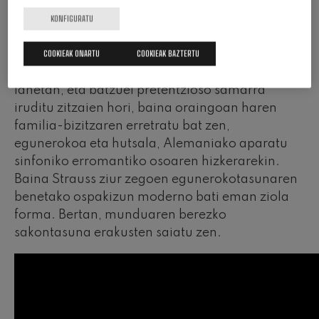
familia-bizitzako pozak eta ezbehar
txikiak.1904an estreinatu zen New Yorkeko
KONFIGURATU
Carnegie Hallen, eta nolabaiteko polemika
COOKIEAK ONARTU
COOKIEAK BAZTERTU
eragin zuen, izan ere, konpositore alemaniarrak
heroi gisa aurkeztu baitzuen bere burua aurreko
lanetan, eta batzuei pretentzioso samarra
iruditu zitzaien hori, baina oraingoan haren
familia-bizitzaren erretratu bat zen,
egunerokoa eta hutsala, Alemaniako aparatu
sinfoniko erromantiko osoaren hizkerarekin.
Baina Strauss ziur zegoen egunerokotasunaren
benetako ospakizun moderno bati eman ziola
forma. Bertan, munduaren berezko
sakontasuna erakusten saiatu zen.