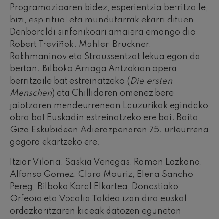
Programazioaren bidez, esperientzia berritzaile,
bizi, espiritual eta mundutarrak ekarri dituen
Denboraldi sinfonikoari amaiera emango dio
Robert Treviñok. Mahler, Bruckner,
Rakhmaninov eta Straussentzat lekua egon da
bertan. Bilboko Arriaga Antzokian opera
berritzaile bat estreinatzeko (
Die ersten
Menschen
) eta Chillidaren omenez bere
jaiotzaren mendeurrenean Lauzurikak egindako
obra bat Euskadin estreinatzeko ere bai. Baita
Giza Eskubideen Adierazpenaren 75. urteurrena
gogora ekartzeko ere.
Itziar Viloria, Saskia Venegas, Ramon Lazkano,
Alfonso Gomez, Clara Mouriz, Elena Sancho
Pereg, Bilboko Koral Elkartea, Donostiako
Orfeoia eta Vocalia Taldea izan dira euskal
ordezkaritzaren kideak datozen egunetan