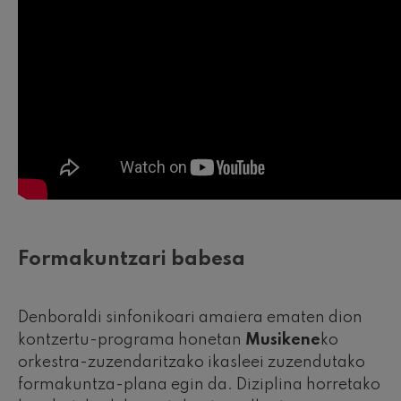
Formakuntzari babesa
Denboraldi sinfonikoari amaiera ematen dion
kontzertu-programa honetan
Musikene
ko
orkestra-zuzendaritzako ikasleei zuzendutako
formakuntza-plana egin da. Diziplina horretako