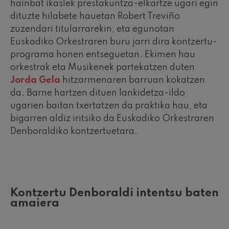
hainbat ikaslek prestakuntza-elkartze ugari egin
dituzte hilabete hauetan Robert Treviño
zuzendari titularrarekin, eta egunotan
Euskadiko Orkestraren buru jarri dira kontzertu-
programa honen entseguetan. Ekimen hau
orkestrak eta Musikenek partekatzen duten
Jorda Gela
hitzarmenaren barruan kokatzen
da. Barne hartzen dituen lankidetza-ildo
ugarien baitan txertatzen da praktika hau, eta
bigarren aldiz iritsiko da Euskadiko Orkestraren
Denboraldiko kontzertuetara.
Kontzertu Denboraldi intentsu baten
amaiera