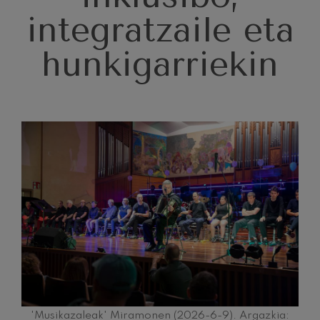
J. C. Arriaga: Los esclavos
felices. Obertura
integratzaile eta
J. C. Arriaga
Joseph Haydn: 83. Sinfonia
hunkigarriekin
Joseph Haydn
El cant dels ocells
Herrikoia / Pau Casals
Franz Schmidt: 4. Sinfonia
Franz Schmidt
Franz Schubert: Gaueko
abestia basoan
Franz Schubert
Johannes Brahms: 2. Sinfonia
Johannes Brahms
Antonin Dvorak: 6. Sinfonia
Antonin Dvorak
Johannes Brahms: Pianorako
1. Kontzertua
Johannes Brahms
Ludwig van Beethoven: 2.
Sinfonia
Ludwig van Beethoven
Wolfgang Amadeus Mozart:
'Musikazaleak' Miramonen (2026-6-9). Argazkia:
Biolinerako 5. Kontzertua