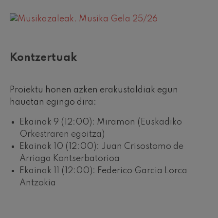
Kontzertuak
Proiektu honen azken erakustaldiak egun
hauetan egingo dira:
Ekainak 9 (12:00): Miramon (Euskadiko
Orkestraren egoitza)
Ekainak 10 (12:00): Juan Crisostomo de
Arriaga Kontserbatorioa
Ekainak 11 (12:00): Federico Garcia Lorca
Antzokia