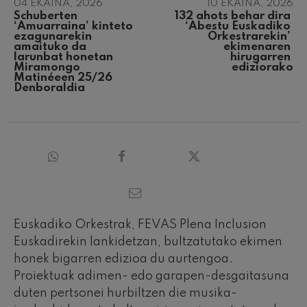
04 EKAINA, 2026
10 EKAINA, 2026
Schuberten 
132 ahots behar dira 
‘Amuarraina’ kinteto 
‘Abestu Euskadiko 
ezagunarekin 
Orkestrarekin’ 
amaituko da 
ekimenaren 
larunbat honetan 
hirugarren 
Miramongo 
ediziorako
Matinéeen 25/26 
Denboraldia
Euskadiko Orkestrak, FEVAS Plena Inclusion
Euskadirekin lankidetzan, bultzatutako ekimen
honek bigarren edizioa du aurtengoa.
Proiektuak adimen- edo garapen-desgaitasuna
duten pertsonei hurbiltzen die musika-