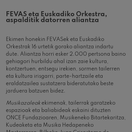
FEVAS eta Euskadiko Orkestra,
aspalditik datorren aliantza
Ekimen honekin FEVASek eta Euskadiko
Orkestrak 16 urtetik gorako aliantza indartu
dute. Aliantza horri esker 2.000 pertsona baino
gehiagori hurbildu ahal izan zaie kultura,
kontzertuen, entsegu irekien, sormen tailerren
eta kultura irisgarri, parte-hartzaile eta
eraldatzailea sustatzera bideratutako beste
jarduera batzuen bidez.
Musikazaleak
ekimenak, tailerrak garatzeko
espazioak eta baliabideak eskaini dituzten
ONCE Fundazioaren, Musikeneko Bitartekaritza,
Kudeaketa eta Musika Hedapeneko