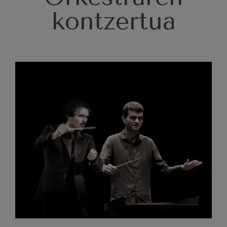
J. C. Arriaga: Los esclavos
felices. Obertura
kontzertua
J. C. Arriaga
Joseph Haydn: 83. Sinfonia
Joseph Haydn
El cant dels ocells
Herrikoia / Pau Casals
Franz Schmidt: 4. Sinfonia
Franz Schmidt
Franz Schubert: Gaueko
abestia basoan
Franz Schubert
Johannes Brahms: 2. Sinfonia
Johannes Brahms
Antonin Dvorak: 6. Sinfonia
Antonin Dvorak
Johannes Brahms: Pianorako
1. Kontzertua
Johannes Brahms
Ludwig van Beethoven: 2.
Sinfonia
Ludwig van Beethoven
Wolfgang Amadeus Mozart:
Biolinerako 5. Kontzertua