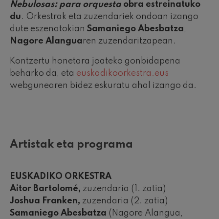
Nebulosas: para orquesta
obra estreinatuko
du
. Orkestrak eta zuzendariek ondoan izango
dute eszenatokian
Samaniego Abesbatza
,
Nagore Alangua
ren zuzendaritzapean.
Kontzertu honetara joateko gonbidapena
beharko da, eta
euskadikoorkestra.eus
webgunearen bidez eskuratu ahal izango da.
Artistak eta programa
EUSKADIKO ORKESTRA
Aitor Bartolomé,
zuzendaria (1. zatia)
Joshua Franken,
zuzendaria (2. zatia)
Samaniego Abesbatza
(Nagore Alangua,