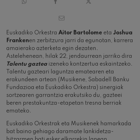
Euskadiko Orkestra
Aitor Bartolome
eta
Joshua
Franken
en zerbitzura jarri da egunotan, karrera
amaierako azterketa egin dezaten.
Astelehenean, hilak 22, jendaurrean jarriko dira
Talentu gaztea
izeneko kontzertua eskaintzeko.
Talentu gazteari laguntza ematearen eta
erakundeen artean (Musikene, Sabadell Banku
Fundazioa eta Euskadiko Orkestra) sinergiak
sortzearen garrantzia erakutsiko du, gazteei
beren prestakuntza-etapetan tresna berriak
emateko.
Euskadiko Orkestrak eta Musikenek hamarkada
bat baino gehiago daramate lankidetza-
hitzarmen bati esker elkarrekin lanean.