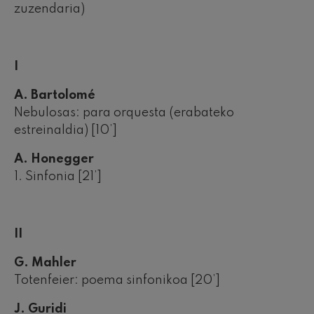
zuzendaria)
I
A. Bartolomé
Nebulosas: para orquesta (erabateko
estreinaldia) [10’]
A. Honegger
1. Sinfonia [21’]
II
G. Mahler
Totenfeier: poema sinfonikoa [20’]
J. Guridi